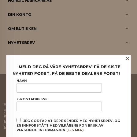
NORDIC HAIRCARE AS
DIN KONTO
OM BUTIKKEN
NYHETSBREV
×
PARTNERE
MELD DEG PÅ VÅRE NYHETSBREV. FÅ DE SISTE
NYHETER FØRST. FÅ DE BESTE DEALENE FØRST!
FRAKT
KJØPSBETINGELSER
SIKKERHET OG PERSONVERN
NAVN
NYHETSBREV
E-POSTADRESSE
Vår nettbutikk bruker cookies slik at du får en bedre kjøpsopplevelse og vi kan
yte deg bedre service. Vi bruker cookies hovedsaklig til å lagre
innloggingsdetaljer og huske hva du har puttet i handlekurven din. Fortsett å
JEG GODTAR AT DERE SENDER MEG NYHETSBREV, OG
bruke siden som normalt om du godtar dette.
Les mer
eller
endre innstillinger
ER INNFORSTÅTT MED VILKÅRENE FOR BRUK AV
for cookies.
PERSONLIG INFORMASJON
(LES MER)