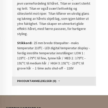
jevn varmefordeling til håret. Titan er svært sterkt
og tett. Titan er også svært lettvektig og
slitesterkt mot riper. Titan tilfører en utrolig glans
og lukning av hårets skjell-lag, som igjen lukker ut
ytre fuktighet. Titan skaper en utmerket glide
effekt i håret, med færre passeer, for hurtigere
styling.
Stikkord:
25 mm brede titanpalter - maks
temperatur 210ºC - LED digital temperatur display -
ferdig innstilte temperatur innstillinger: LOW 1 :
129°C - 179°C til fine, tynne hår / MED 2 : 179°C -
191°C til medium hår / HIGH 3: 191°C - 210°C til
grove hår - 1 time auto shut-off - 220V
PRODUKTANMELDELSER (0)