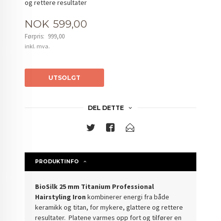
og rettere resultater
Tilbud
NOK
599,00
Førpris:
999,00
Rabatt
inkl. mva.
UTSOLGT
DEL DETTE
PRODUKTINFO
BioSilk 25 mm Titanium Professional
Hairstyling Iron
kombinerer energi fra både
keramikk og titan, for mykere, glattere og rettere
resultater. Platene varmes opp fort og tilfører en