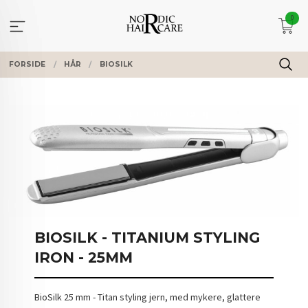
Gå
0
til
innholdet
FORSIDE
HÅR
BIOSILK
BIOSILK - TITANIUM STYLING
IRON - 25MM
BioSilk 25 mm - Titan styling jern, med mykere, glattere