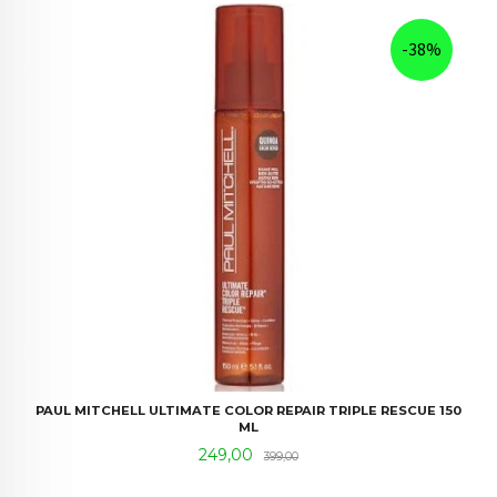
-38%
PAUL MITCHELL ULTIMATE COLOR REPAIR TRIPLE RESCUE 150
ML
Tilbud
Rabatt
249,00
399,00