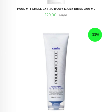
PAUL MITCHELL EXTRA-BODY DAILY RINSE 300 ML
Tilbud
Rabatt
129,00
259,00
-33%