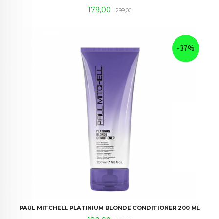
Tilbud
Rabatt
179,00
299,00
-37%
PAUL MITCHELL PLATINIUM BLONDE CONDITIONER 200 ML