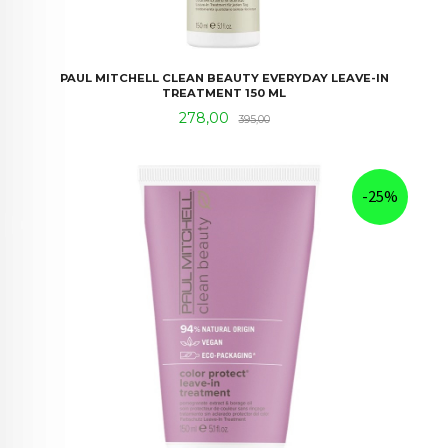
PAUL MITCHELL CLEAN BEAUTY EVERYDAY LEAVE-IN
TREATMENT 150 ML
Tilbud
Rabatt
278,00
395,00
-25%