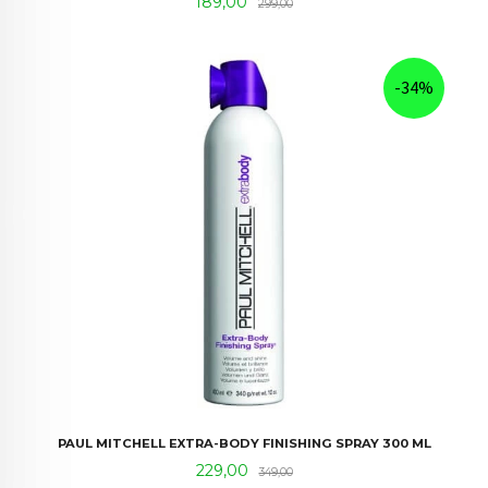
Tilbud
Rabatt
189,00
299,00
-34%
PAUL MITCHELL EXTRA-BODY FINISHING SPRAY 300 ML
Tilbud
Rabatt
229,00
349,00