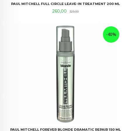
PAUL MITCHELL FULL CIRCLE LEAVE-IN TREATMENT 200 ML
Tilbud
Rabatt
260,00
325,00
-40%
PAUL MITCHELL FOREVER BLONDE DRAMATIC REPAIR 150 ML