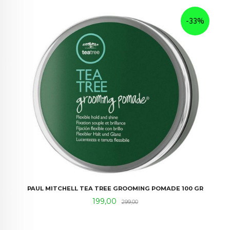
-33%
PAUL MITCHELL TEA TREE GROOMING POMADE 100 GR
Tilbud
Rabatt
199,00
299,00