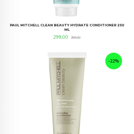
PAUL MITCHELL CLEAN BEAUTY HYDRATE CONDITIONER 250
ML
Tilbud
Rabatt
299,00
395,00
-22%