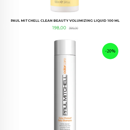
PAUL MITCHELL CLEAN BEAUTY VOLUMIZING LIQUID 100 ML
Tilbud
Rabatt
198,00
395,00
-20%