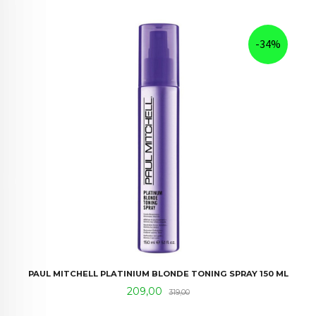
-34%
PAUL MITCHELL PLATINIUM BLONDE TONING SPRAY 150 ML
Tilbud
Rabatt
209,00
319,00