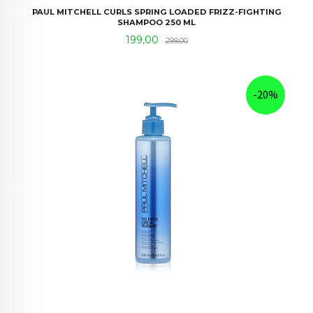
PAUL MITCHELL CURLS SPRING LOADED FRIZZ-FIGHTING
SHAMPOO 250 ML
Tilbud
Rabatt
199,00
299,00
-20%