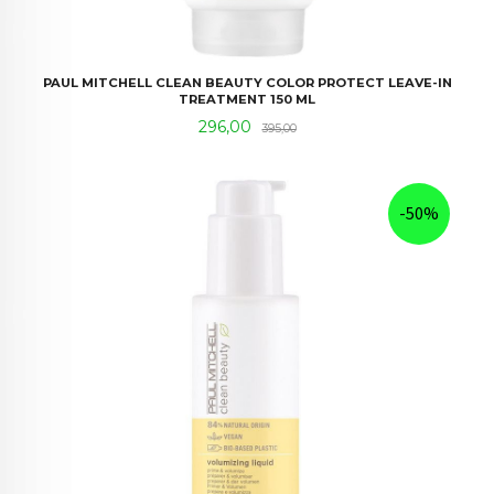
PAUL MITCHELL CLEAN BEAUTY COLOR PROTECT LEAVE-IN
TREATMENT 150 ML
Tilbud
Rabatt
296,00
395,00
-50%