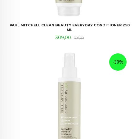
PAUL MITCHELL CLEAN BEAUTY EVERYDAY CONDITIONER 250
ML
Tilbud
Rabatt
309,00
395,00
-30%