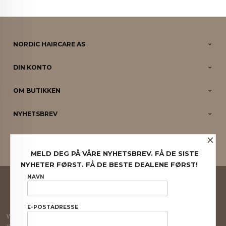
NORDIC HAIRCARE AS
DIN KONTO
OM BUTIKKEN
NYHETSBREV
×
PARTNERE
MELD DEG PÅ VÅRE NYHETSBREV. FÅ DE SISTE
NYHETER FØRST. FÅ DE BESTE DEALENE FØRST!
FRAKT
KJØPSBETINGELSER
SIKKERHET OG PERSONVERN
NAVN
NYHETSBREV
E-POSTADRESSE
Vår nettbutikk bruker cookies slik at du får en bedre kjøpsopplevelse og vi kan
yte deg bedre service. Vi bruker cookies hovedsaklig til å lagre