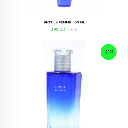
BIOSILK FEMME - 50 ML
Tilbud
Rabatt
399,00
499,00
-20%