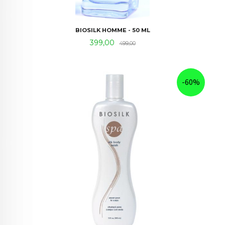
BIOSILK HOMME - 50 ML
Tilbud
Rabatt
399,00
499,00
-60%