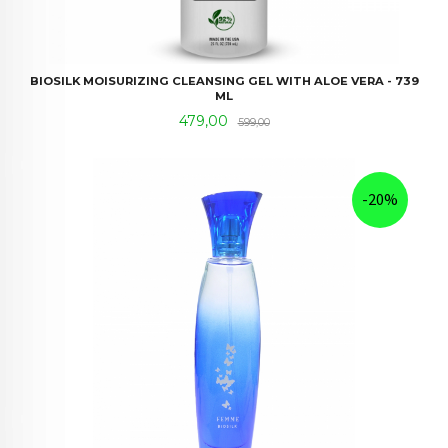
BIOSILK MOISURIZING CLEANSING GEL WITH ALOE VERA - 739
ML
Tilbud
Rabatt
479,00
599,00
-20%