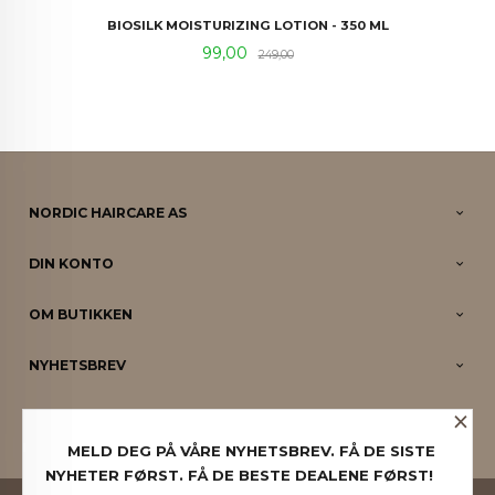
BIOSILK MOISTURIZING LOTION - 350 ML
Tilbud
Rabatt
99,00
249,00
NORDIC HAIRCARE AS
DIN KONTO
OM BUTIKKEN
NYHETSBREV
×
PARTNERE
MELD DEG PÅ VÅRE NYHETSBREV. FÅ DE SISTE
NYHETER FØRST. FÅ DE BESTE DEALENE FØRST!