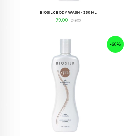
BIOSILK BODY WASH - 350 ML
Tilbud
Rabatt
99,00
249,00
-60%