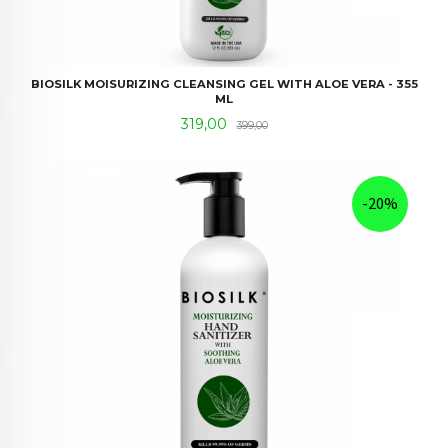
BIOSILK MOISURIZING CLEANSING GEL WITH ALOE VERA - 355
ML
Tilbud
Rabatt
319,00
399,00
-20%