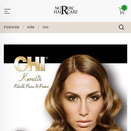
Gå
0
til
innholdet
FORSIDE
HÅR
CHI