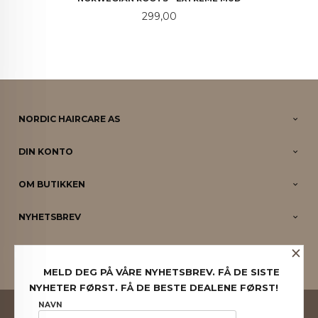
Pris
299,00
NORDIC HAIRCARE AS
DIN KONTO
OM BUTIKKEN
NYHETSBREV
×
PARTNERE
MELD DEG PÅ VÅRE NYHETSBREV. FÅ DE SISTE
NYHETER FØRST. FÅ DE BESTE DEALENE FØRST!
FRAKT
KJØPSBETINGELSER
SIKKERHET OG PERSONVERN
NAVN