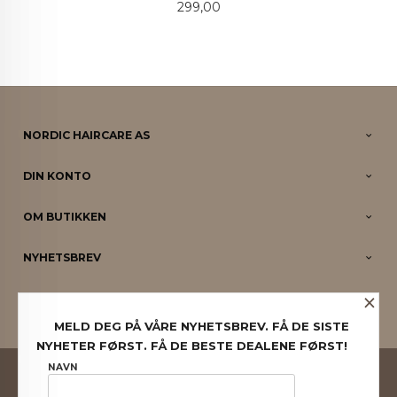
Pris
299,00
NORDIC HAIRCARE AS
DIN KONTO
OM BUTIKKEN
NYHETSBREV
×
PARTNERE
MELD DEG PÅ VÅRE NYHETSBREV. FÅ DE SISTE
NYHETER FØRST. FÅ DE BESTE DEALENE FØRST!
FRAKT
KJØPSBETINGELSER
SIKKERHET OG PERSONVERN
NAVN