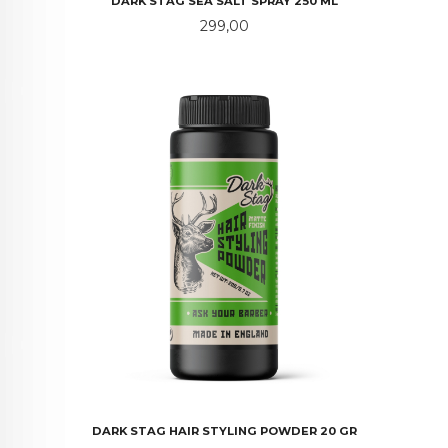
DARK STAG SEA SALT SPRAY 250 ML
Pris
299,00
DARK STAG HAIR STYLING POWDER 20 GR