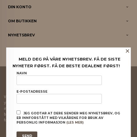
DIN KONTO
OM BUTIKKEN
NYHETSBREV
×
PARTNERE
MELD DEG PÅ VÅRE NYHETSBREV. FÅ DE SISTE
NYHETER FØRST. FÅ DE BESTE DEALENE FØRST!
FRAKT
KJØPSBETINGELSER
SIKKERHET OG PERSONVERN
NAVN
NYHETSBREV
E-POSTADRESSE
Vår nettbutikk bruker cookies slik at du får en bedre kjøpsopplevelse og vi kan
yte deg bedre service. Vi bruker cookies hovedsaklig til å lagre
innloggingsdetaljer og huske hva du har puttet i handlekurven din. Fortsett å
JEG GODTAR AT DERE SENDER MEG NYHETSBREV, OG
bruke siden som normalt om du godtar dette.
Les mer
eller
endre innstillinger
ER INNFORSTÅTT MED VILKÅRENE FOR BRUK AV
for cookies.
PERSONLIG INFORMASJON
(LES MER)
Powered by
24Nettbutikk