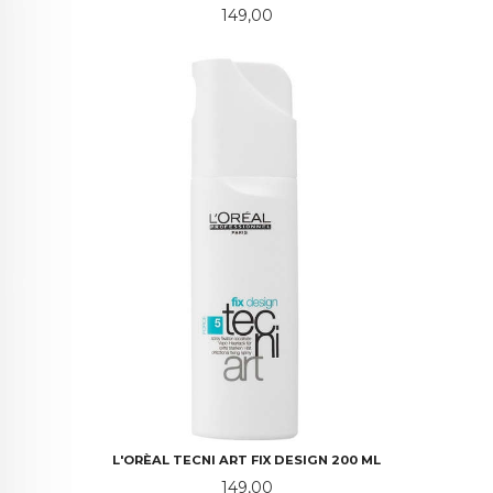
Pris
149,00
L'ORÈAL TECNI ART FIX DESIGN 200 ML
Pris
149,00