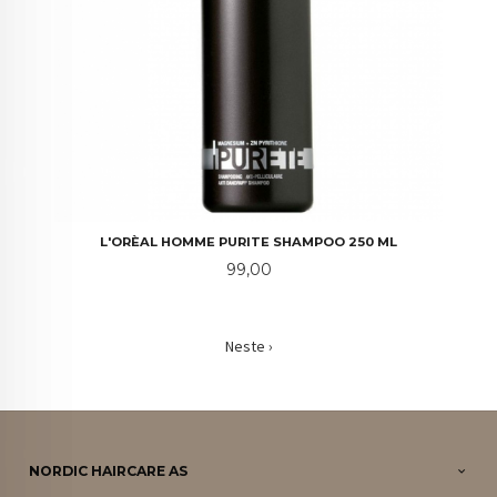
L'ORÈAL HOMME PURITE SHAMPOO 250 ML
Pris
99,00
Neste ›
NORDIC HAIRCARE AS