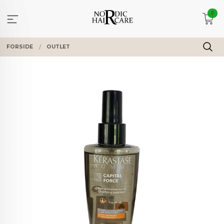
Gå
0
til
innholdet
FORSIDE
OUTLET