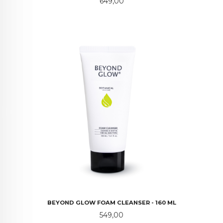
Pris
649,00
BEYOND GLOW FOAM CLEANSER - 160 ML
Pris
549,00