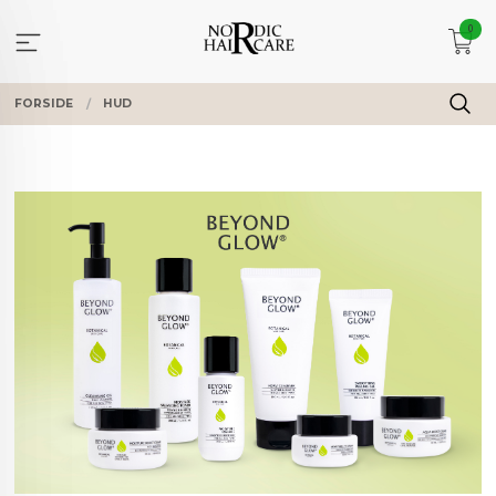
Gå
0
til
innholdet
FORSIDE
HUD