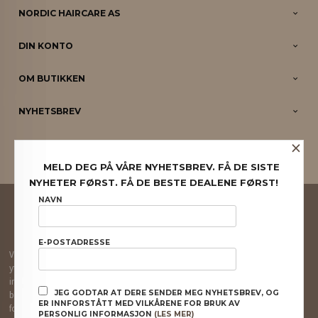
NORDIC HAIRCARE AS
DIN KONTO
OM BUTIKKEN
NYHETSBREV
×
PARTNERE
MELD DEG PÅ VÅRE NYHETSBREV. FÅ DE SISTE
NYHETER FØRST. FÅ DE BESTE DEALENE FØRST!
FRAKT
KJØPSBETINGELSER
SIKKERHET OG PERSONVERN
NAVN
NYHETSBREV
E-POSTADRESSE
Vår nettbutikk bruker cookies slik at du får en bedre kjøpsopplevelse og vi kan
yte deg bedre service. Vi bruker cookies hovedsaklig til å lagre
innloggingsdetaljer og huske hva du har puttet i handlekurven din. Fortsett å
JEG GODTAR AT DERE SENDER MEG NYHETSBREV, OG
bruke siden som normalt om du godtar dette.
Les mer
eller
endre innstillinger
ER INNFORSTÅTT MED VILKÅRENE FOR BRUK AV
for cookies.
PERSONLIG INFORMASJON
(LES MER)