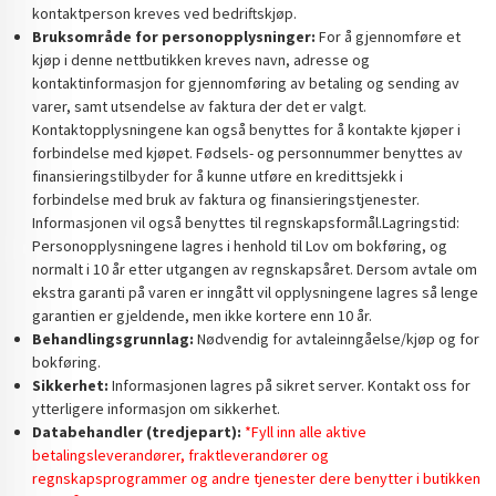
kontaktperson kreves ved bedriftskjøp.
Bruksområde for personopplysninger:
For å gjennomføre et
kjøp i denne nettbutikken kreves navn, adresse og
kontaktinformasjon for gjennomføring av betaling og sending av
varer, samt utsendelse av faktura der det er valgt.
Kontaktopplysningene kan også benyttes for å kontakte kjøper i
forbindelse med kjøpet. Fødsels- og personnummer benyttes av
finansieringstilbyder for å kunne utføre en kredittsjekk i
forbindelse med bruk av faktura og finansieringstjenester.
Informasjonen vil også benyttes til regnskapsformål.Lagringstid:
Personopplysningene lagres i henhold til Lov om bokføring, og
normalt i 10 år etter utgangen av regnskapsåret. Dersom avtale om
ekstra garanti på varen er inngått vil opplysningene lagres så lenge
garantien er gjeldende, men ikke kortere enn 10 år.
Behandlingsgrunnlag:
Nødvendig for avtaleinngåelse/kjøp og for
bokføring.
Sikkerhet:
Informasjonen lagres på sikret server. Kontakt oss for
ytterligere informasjon om sikkerhet.
Databehandler (tredjepart):
*Fyll inn alle aktive
betalingsleverandører, fraktleverandører og
regnskapsprogrammer og andre tjenester dere benytter i butikken