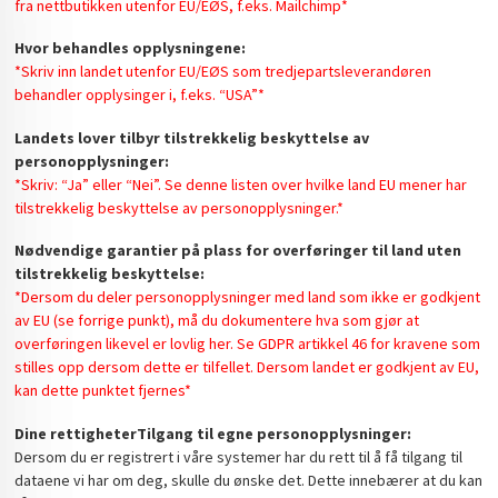
fra nettbutikken utenfor EU/EØS, f.eks. Mailchimp*
Hvor behandles opplysningene:
*Skriv inn landet utenfor EU/EØS som tredjepartsleverandøren
behandler opplysinger i, f.eks. “USA”*
Landets lover tilbyr tilstrekkelig beskyttelse av
personopplysninger:
*Skriv: “Ja” eller “Nei”. Se denne listen over hvilke land EU mener har
tilstrekkelig beskyttelse av personopplysninger.*
Nødvendige garantier på plass for overføringer til land uten
tilstrekkelig beskyttelse:
*Dersom du deler personopplysninger med land som ikke er godkjent
av EU (se forrige punkt), må du dokumentere hva som gjør at
overføringen likevel er lovlig her. Se GDPR artikkel 46 for kravene som
stilles opp dersom dette er tilfellet. Dersom landet er godkjent av EU,
kan dette punktet fjernes*
Dine rettigheter
Tilgang til egne personopplysninger:
Dersom du er registrert i våre systemer har du rett til å få tilgang til
dataene vi har om deg, skulle du ønske det. Dette innebærer at du kan