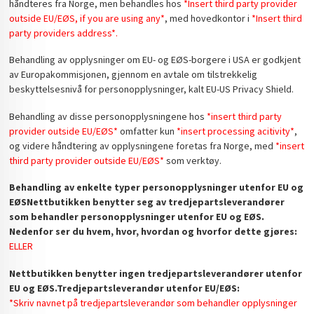
håndteres fra Norge, men behandles hos
*Insert third party provider
outside EU/EØS, if you are using any*
, med hovedkontor i
*Insert third
party providers address*.
Behandling av opplysninger om EU- og EØS-borgere i USA er godkjent
av Europakommisjonen, gjennom en avtale om tilstrekkelig
beskyttelsesnivå for personopplysninger, kalt EU-US Privacy Shield.
Behandling av disse personopplysningene hos
*insert third party
provider outside EU/EØS*
omfatter kun
*insert processing acitivity*
,
og videre håndtering av opplysningene foretas fra Norge, med
*insert
third party provider outside EU/EØS*
som verktøy.
Behandling av enkelte typer personopplysninger utenfor EU og
EØS
Nettbutikken benytter seg av tredjepartsleverandører
som behandler personopplysninger utenfor EU og EØS.
Nedenfor ser du hvem, hvor, hvordan og hvorfor dette gjøres:
ELLER
Nettbutikken benytter ingen tredjepartsleverandører utenfor
EU og EØS.
Tredjepartsleverandør utenfor EU/EØS:
*Skriv navnet på tredjepartsleverandør som behandler opplysninger