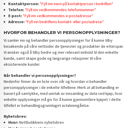
Kontaktperson:
*Fyll inn navn på kontaktperson i bedriften*
Telefon:
*Fyll inn vedkommendes telefonnummer*
E-post:
*Fyll inn vedkommendes e-postadresse*
Adresse:
*Fyll inn bedriftens kontakt- eller postadrese*
HVORFOR BEHANDLER VI PERSONOPPLYSNINGER?
Vi samler inn og behandler personopplysninger for å kunne tilby
besøkende på våre nettsider de tjenester og produkter de etterspør.
Vi ønsker også å tilby bedre og mer relevant innhold til den enkelte
kunde, samt skape gode og langvarige relasjoner til våre
eksisterende kunder.
Når behandler vi personopplysninger?
Nedenfor finner du en liste over når og hvordan vi behandler
personopplysninger i de enkelte tilfellene. Merk at all behandling er
basert på samtykke, med unntak av innsamling av data ved kjøp, hvor
enkelte opplysninger må gis for å kunne gjennomføre kjøpet. I dette
tilfellet er behandlingsgrunnlaget avtaleinngåelse.
Nyhetsbrev:
Hvor:
Nettbutikkens nyhetsbrev