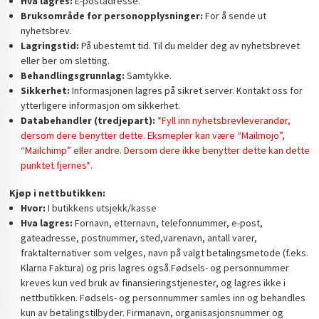
Hva lagres:
E-postadresse.
Bruksområde for personopplysninger:
For å sende ut
nyhetsbrev.
Lagringstid:
På ubestemt tid. Til du melder deg av nyhetsbrevet
eller ber om sletting.
Behandlingsgrunnlag:
Samtykke.
Sikkerhet:
Informasjonen lagres på sikret server. Kontakt oss for
ytterligere informasjon om sikkerhet.
Databehandler (tredjepart):
*Fyll inn nyhetsbrevleverandør,
dersom dere benytter dette. Eksmepler kan være “Mailmojo”,
“Mailchimp” eller andre. Dersom dere ikke benytter dette kan dette
punktet fjernes*.
Kjøp i nettbutikken:
Hvor:
I butikkens utsjekk/kasse
Hva lagres:
Fornavn, etternavn, telefonnummer, e-post,
gateadresse, postnummer, sted,varenavn, antall varer,
fraktalternativer som velges, navn på valgt betalingsmetode (f.eks.
Klarna Faktura) og pris lagres også.Fødsels- og personnummer
kreves kun ved bruk av finansieringstjenester, og lagres ikke i
nettbutikken. Fødsels- og personnummer samles inn og behandles
kun av betalingstilbyder. Firmanavn, organisasjonsnummer og