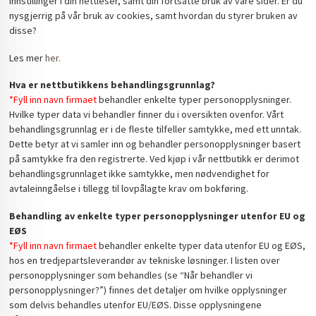
innstillinger i din nettleser, samt din fortsatte bruk av våre sider. Er du
nysgjerrig på vår bruk av cookies, samt hvordan du styrer bruken av
disse?
Les mer
her.
Hva er nettbutikkens behandlingsgrunnlag?
*Fyll inn navn firmaet
behandler enkelte typer personopplysninger.
Hvilke typer data vi behandler finner du i oversikten ovenfor. Vårt
behandlingsgrunnlag er i de fleste tilfeller samtykke, med ett unntak.
Dette betyr at vi samler inn og behandler personopplysninger basert
på samtykke fra den registrerte. Ved kjøp i vår nettbutikk er derimot
behandlingsgrunnlaget ikke samtykke, men nødvendighet for
avtaleinngåelse i tillegg til lovpålagte krav om bokføring.
Behandling av enkelte typer personopplysninger utenfor EU og
EØS
*Fyll inn navn firmaet
behandler enkelte typer data utenfor EU og EØS,
hos en tredjepartsleverandør av tekniske løsninger. I listen over
personopplysninger som behandles (se “Når behandler vi
personopplysninger?”) finnes det detaljer om hvilke opplysninger
som delvis behandles utenfor EU/EØS. Disse opplysningene