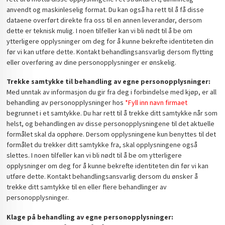
anvendt og maskinleselig format. Du kan også ha rett til å få disse
dataene overført direkte fra oss til en annen leverandør, dersom
dette er teknisk mulig. I noen tilfeller kan vi bli nødt til å be om
ytterligere opplysninger om deg for å kunne bekrefte identiteten din
før vi kan utføre dette. Kontakt behandlingsansvarlig dersom flytting
eller overføring av dine personopplysninger er ønskelig.
Trekke samtykke til behandling av egne personopplysninger:
Med unntak av informasjon du gir fra deg i forbindelse med kjøp, er all
behandling av personopplysninger hos
*Fyll inn navn firmaet
begrunnet i et samtykke. Du har rett til å trekke ditt samtykke når som
helst, og behandlingen av disse personopplysningene til det aktuelle
formålet skal da opphøre. Dersom opplysningene kun benyttes til det
formålet du trekker ditt samtykke fra, skal opplysningene også
slettes. I noen tilfeller kan vi bli nødt til å be om ytterligere
opplysninger om deg for å kunne bekrefte identiteten din før vi kan
utføre dette. Kontakt behandlingsansvarlig dersom du ønsker å
trekke ditt samtykke til en eller flere behandlinger av
personopplysninger.
Klage på behandling av egne personopplysninger: