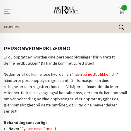
Gå
0
til
innholdet
FORSIDE
PERSONVERNERKLÆRING
Er du opptatt av hvordan dine personopplysninger blir ivaretatt i
denne nettbutikken? Da har du kommet til rett sted!
Nedenfor vil du kunne lese hvordan vi i
*navn på nettbutikken din*
håndterer personopplysninger, samt få informasjon om dine
rettigheter som registrert hos oss. Vi håper du finner det du leter
etter her. Du kan selvsagt også kontakte oss, dersom du har spørsmål
om vår behandling av dine opplysninger. Vi er opptatt trygghet og
gjennomsiktighet på dette området, og vi tar dine henvendelser
seriøst!
Behandlingsansvarlig:
Navn:
*Fyll inn navn firmaet