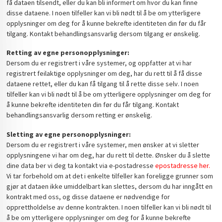
få dataen tilsendt, eller du kan bli informert om hvor du kan finne
disse dataene. I noen tilfeller kan vi bli nødt til å be om ytterligere
opplysninger om deg for å kunne bekrefte identiteten din før du får
tilgang. Kontakt behandlingsansvarlig dersom tilgang er ønskelig.
Retting av egne personopplysninger:
Dersom du er registrert i våre systemer, og oppfatter at vi har
registrert feilaktige opplysninger om deg, har du rett til å få disse
dataene rettet, eller du kan få tilgang til å rette disse selv. I noen
tilfeller kan vi bli nødt til å be om ytterligere opplysninger om deg for
å kunne bekrefte identiteten din før du får tilgang. Kontakt
behandlingsansvarlig dersom retting er ønskelig.
Sletting av egne personopplysninger:
Dersom du er registrert i våre systemer, men ønsker at vi sletter
opplysningene vi har om deg, har du rett til dette. Ønsker du å slette
dine data ber vi deg ta kontakt via e-postadresse
epostadresse her.
Vi tar forbehold om at det i enkelte tilfeller kan foreligge grunner som
gjør at dataen ikke umiddelbart kan slettes, dersom du har inngått en
kontrakt med oss, og disse dataene er nødvendige for
opprettholdelse av denne kontrakten. I noen tilfeller kan vi bli nødt til
å be om ytterligere opplysninger om deg for å kunne bekrefte