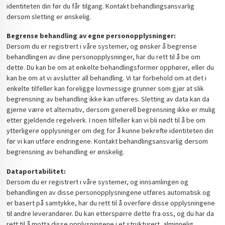
identiteten din før du får tilgang. Kontakt behandlingsansvarlig
dersom sletting er ønskelig.
Begrense behandling av egne personopplysninger:
Dersom du er registrert i våre systemer, og ønsker å begrense
behandlingen av dine personopplysninger, har du rett til å be om
dette. Du kan be om at enkelte behandlingsformer opphører, eller du
kan be om at vi avslutter all behandling. Vi tar forbehold om at det i
enkelte tilfeller kan foreligge lovmessige grunner som gjør at slik
begrensning av behandling ikke kan utføres. Sletting av data kan da
gjerne være et alternativ, dersom generell begrensning ikke er mulig
etter gjeldende regelverk. I noen tilfeller kan vi bli nødt til å be om
ytterligere opplysninger om deg for å kunne bekrefte identiteten din
før vi kan utføre endringene. Kontakt behandlingsansvarlig dersom
begrensning av behandling er ønskelig.
Dataportabilitet:
Dersom du er registrert i våre systemer, og innsamlingen og
behandlingen av disse personopplysningene utføres automatisk og
er basert på samtykke, har du rett til å overføre disse opplysningene
til andre leverandører. Du kan etterspørre dette fra oss, og du har da
rett til å motta disse opplysningene i et strukturert, alminnelig