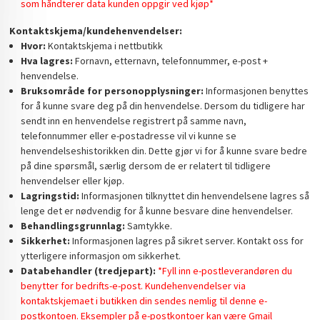
som håndterer data kunden oppgir ved kjøp*
Kontaktskjema/kundehenvendelser:
Hvor:
Kontaktskjema i nettbutikk
Hva lagres:
Fornavn, etternavn, telefonnummer, e-post +
henvendelse.
Bruksområde for personopplysninger:
Informasjonen benyttes
for å kunne svare deg på din henvendelse. Dersom du tidligere har
sendt inn en henvendelse registrert på samme navn,
telefonnummer eller e-postadresse vil vi kunne se
henvendelseshistorikken din. Dette gjør vi for å kunne svare bedre
på dine spørsmål, særlig dersom de er relatert til tidligere
henvendelser eller kjøp.
Lagringstid:
Informasjonen tilknyttet din henvendelsene lagres så
lenge det er nødvendig for å kunne besvare dine henvendelser.
Behandlingsgrunnlag:
Samtykke.
Sikkerhet:
Informasjonen lagres på sikret server. Kontakt oss for
ytterligere informasjon om sikkerhet.
Databehandler (tredjepart):
*Fyll inn e-postleverandøren du
benytter for bedrifts-e-post. Kundehenvendelser via
kontaktskjemaet i butikken din sendes nemlig til denne e-
postkontoen. Eksempler på e-postkontoer kan være Gmail