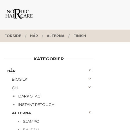
Gå
Lukk
PRODUKTER
til
innholdet
FORSIDE
HÅR
ALTERNA
FINISH
KATEGORIER
HÅR
BIOSILK
CHI
DARK STAG
INSTANT RETOUCH
ALTERNA
SJAMPO
BALSAM