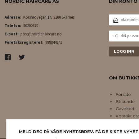
NORDIC HAIRCARE AS
DIN KONTO
E-
Adresse:
Korsmovegen 14, 2100 Skarnes
POSTADRESSE
Telefon:
90200370
DITT
E-post:
post@nordichaircare.no
PASSORD
Foretaksregisteret:
988844241
OM BUTIKK
Forside
Bli kunde
Gavekort
Kontakt os
MELD DEG PÅ VÅRE NYHETSBREV. FÅ DE SISTE NYHET