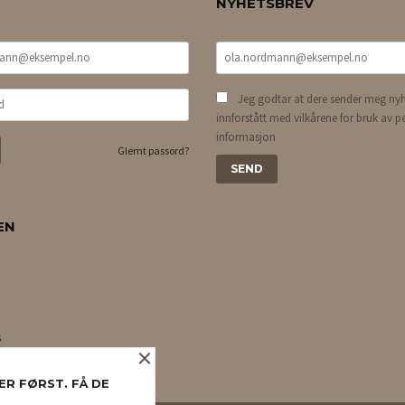
NYHETSBREV
Jeg godtar at dere sender meg nyh
innforstått med vilkårene for bruk av p
informasjon
Glemt passord?
EN
s
×
ER FØRST. FÅ DE