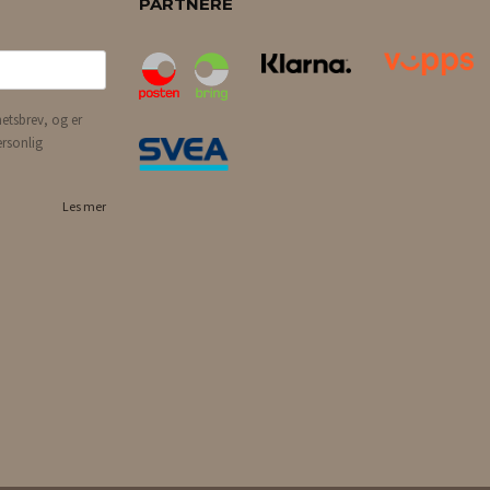
PARTNERE
etsbrev, og er
ersonlig
Les mer