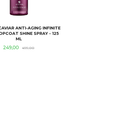
AVIAR ANTI-AGING INFINITE
PCOAT SHINE SPRAY - 125
ML
Tilbud
Rabatt
249,00
499,00
LES MER