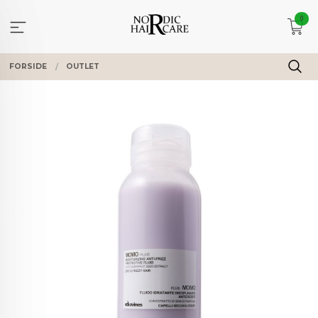
Gå
0
til
innholdet
FORSIDE
OUTLET