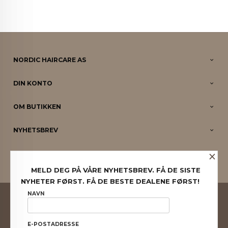
NORDIC HAIRCARE AS
DIN KONTO
OM BUTIKKEN
NYHETSBREV
×
PARTNERE
MELD DEG PÅ VÅRE NYHETSBREV. FÅ DE SISTE
NYHETER FØRST. FÅ DE BESTE DEALENE FØRST!
FRAKT
KJØPSBETINGELSER
SIKKERHET OG PERSONVERN
NAVN
NYHETSBREV
E-POSTADRESSE