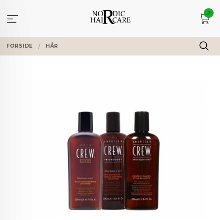
Gå
0
til
innholdet
FORSIDE
HÅR