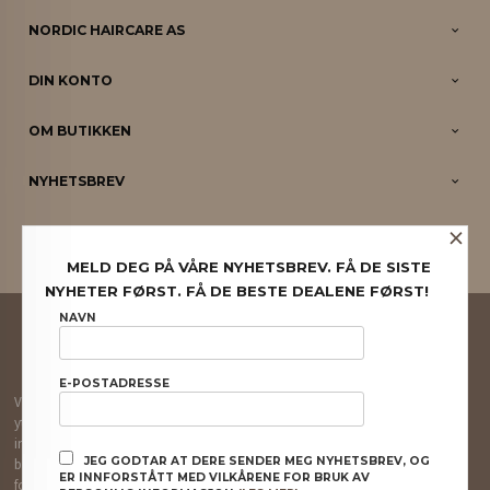
NORDIC HAIRCARE AS
DIN KONTO
OM BUTIKKEN
NYHETSBREV
×
PARTNERE
MELD DEG PÅ VÅRE NYHETSBREV. FÅ DE SISTE
NYHETER FØRST. FÅ DE BESTE DEALENE FØRST!
FRAKT
KJØPSBETINGELSER
SIKKERHET OG PERSONVERN
NAVN
NYHETSBREV
E-POSTADRESSE
Vår nettbutikk bruker cookies slik at du får en bedre kjøpsopplevelse og vi kan
yte deg bedre service. Vi bruker cookies hovedsaklig til å lagre
innloggingsdetaljer og huske hva du har puttet i handlekurven din. Fortsett å
JEG GODTAR AT DERE SENDER MEG NYHETSBREV, OG
bruke siden som normalt om du godtar dette.
Les mer
eller
endre innstillinger
ER INNFORSTÅTT MED VILKÅRENE FOR BRUK AV
for cookies.