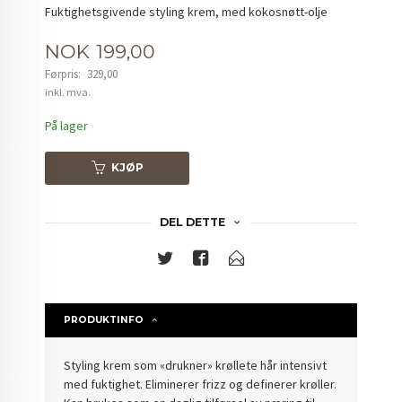
Fuktighetsgivende styling krem, med kokosnøtt-olje
Tilbud
NOK
199,00
Førpris:
329,00
Rabatt
inkl. mva.
På lager
KJØP
DEL DETTE
PRODUKTINFO
Styling krem som «drukner» krøllete hår intensivt
med fuktighet. Eliminerer frizz og definerer krøller.