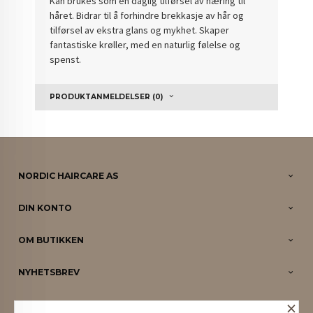
Kan brukes som en daglig tilførsel av næring til
håret. Bidrar til å forhindre brekkasje av hår og
tilførsel av ekstra glans og mykhet. Skaper
fantastiske krøller, med en naturlig følelse og
spenst.
PRODUKTANMELDELSER (0)
NORDIC HAIRCARE AS
DIN KONTO
OM BUTIKKEN
NYHETSBREV
×
PARTNERE