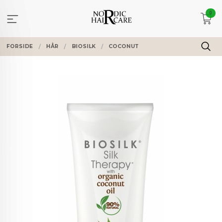
Gå
0
til
innholdet
FORSIDE
HÅR
BIOSILK
COCONUT