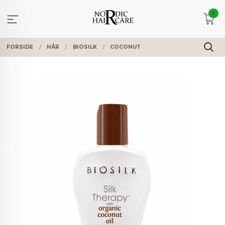
Gå
0
til
innholdet
FORSIDE
HÅR
BIOSILK
COCONUT