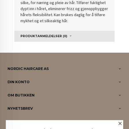
silke, for næring og pleie av hår. Tilfører fuktighet
dypt inn i håret, eliminerer frizz og gjenoppbygger
hårets fleksibilitet. Kan brukes daglig for å tilføre
mykhet og et silkeaktig hår.
PRODUKTANMELDELSER (0)
NORDIC HAIRCARE AS
DIN KONTO
OM BUTIKKEN
NYHETSBREV
×
PARTNERE