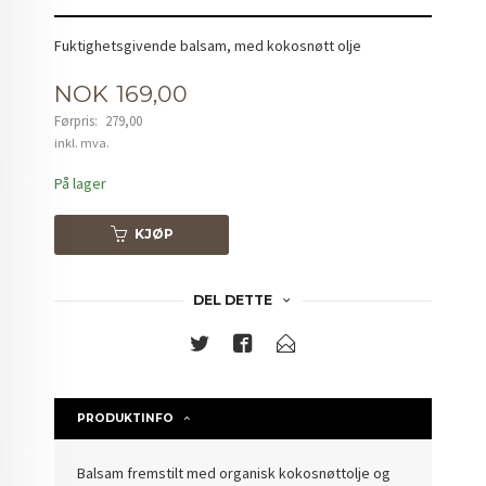
Fuktighetsgivende balsam, med kokosnøtt olje
Tilbud
NOK
169,00
Førpris:
279,00
Rabatt
inkl. mva.
På lager
KJØP
DEL DETTE
PRODUKTINFO
Balsam fremstilt med organisk kokosnøttolje og