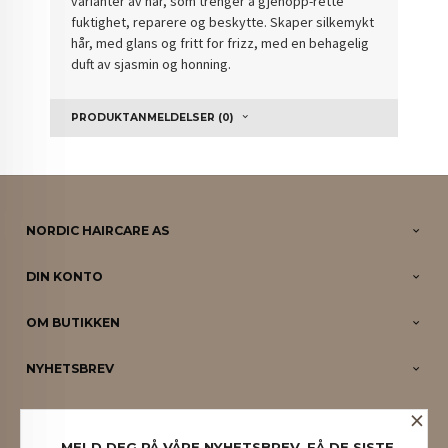
varianter av hår, som trenger å gjenopp-rette
fuktighet, reparere og beskytte. Skaper silkemykt
hår, med glans og fritt for frizz, med en behagelig
duft av sjasmin og honning.
PRODUKTANMELDELSER (0)
NORDIC HAIRCARE AS
DIN KONTO
OM BUTIKKEN
NYHETSBREV
×
PARTNERE
MELD DEG PÅ VÅRE NYHETSBREV. FÅ DE SISTE