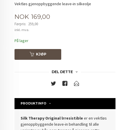
Vektløs gjenoppbyggende leave-in silkeolje
Tilbud
NOK
169,00
Førpris:
259,00
Rabatt
inkl. mva.
På lager
KJØP
DEL DETTE
PRODUKTINFO
Silk Therapy Original lrresistible
er en vektløs
gjenoppbyggende leave-in behandling til alle