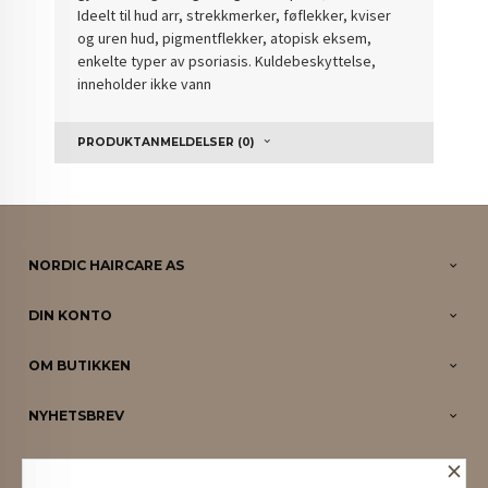
Ideelt til hud arr, strekkmerker, føflekker, kviser
og uren hud, pigmentflekker, atopisk eksem,
enkelte typer av psoriasis. Kuldebeskyttelse,
inneholder ikke vann
PRODUKTANMELDELSER (0)
NORDIC HAIRCARE AS
DIN KONTO
OM BUTIKKEN
NYHETSBREV
×
PARTNERE