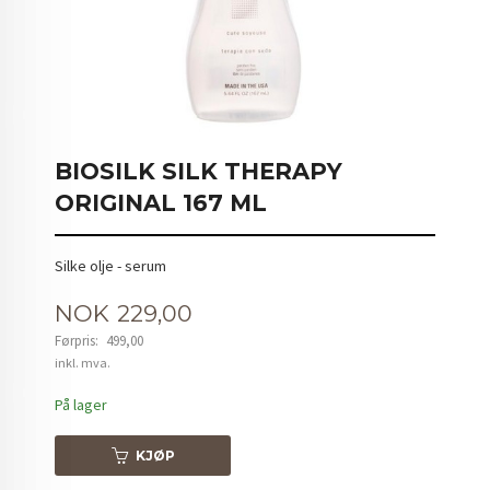
BIOSILK SILK THERAPY
ORIGINAL 167 ML
Silke olje - serum
Tilbud
NOK
229,00
Førpris:
499,00
Rabatt
inkl. mva.
På lager
KJØP