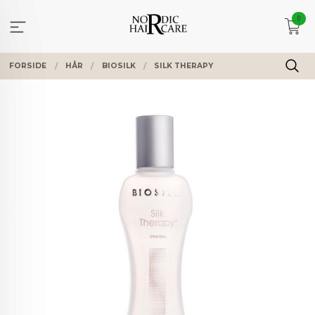
Gå
0
til
innholdet
FORSIDE
HÅR
BIOSILK
SILK THERAPY