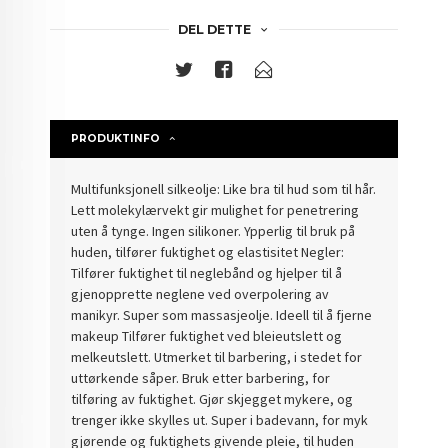
DEL DETTE
PRODUKTINFO
Multifunksjonell silkeolje: Like bra til hud som til hår.
Lett molekylærvekt gir mulighet for penetrering
uten å tynge. Ingen silikoner. Ypperlig til bruk på
huden, tilfører fuktighet og elastisitet Negler:
Tilfører fuktighet til neglebånd og hjelper til å
gjenopprette neglene ved overpolering av
manikyr. Super som massasjeolje. Ideell til å fjerne
makeup Tilfører fuktighet ved bleieutslett og
melkeutslett. Utmerket til barbering, i stedet for
uttørkende såper. Bruk etter barbering, for
tilføring av fuktighet. Gjør skjegget mykere, og
trenger ikke skylles ut. Super i badevann, for myk
gjørende og fuktighets givende pleie, til huden