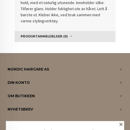
hold, med et naturlig utseende. Inneholder silke.
Tilfører glans. Holder fuktighet ute av håret. Lett å
børste ut. Kleber ikke, ved bruk sammen med
varme stylingverktøy.
PRODUKTANMELDELSER (0)
NORDIC HAIRCARE AS
DIN KONTO
OM BUTIKKEN
NYHETSBREV
×
PARTNERE