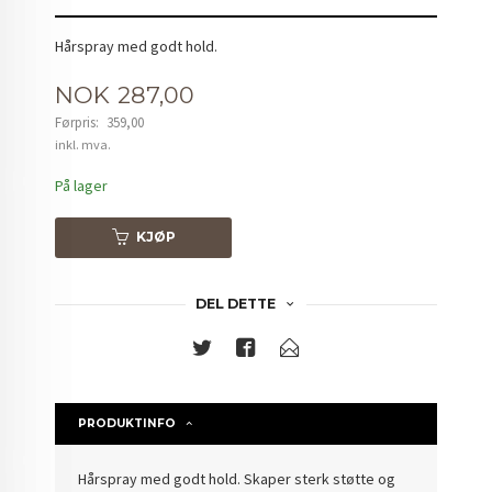
Hårspray med godt hold.
Tilbud
NOK
287,00
Førpris:
359,00
Rabatt
inkl. mva.
På lager
KJØP
DEL DETTE
PRODUKTINFO
Hårspray med godt hold. Skaper sterk støtte og