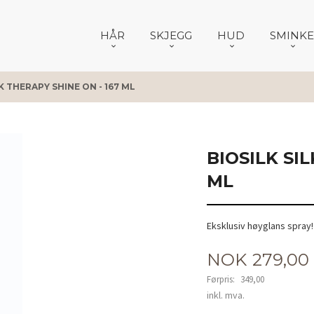
HÅR
SKJEGG
HUD
SMINKE
K THERAPY SHINE ON - 167 ML
BIOSILK SI
ML
Eksklusiv høyglans spray!
Tilbud
NOK
279,00
Førpris:
349,00
Rabatt
inkl. mva.