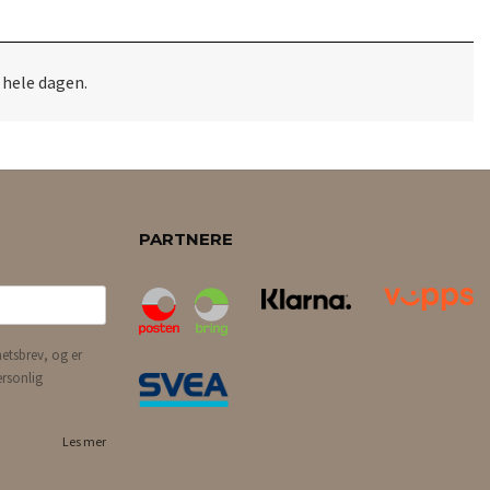
, hele dagen.
PARTNERE
etsbrev, og er
ersonlig
Les mer