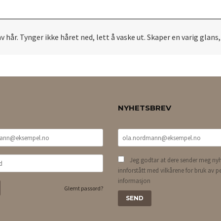
av hår. Tynger ikke håret ned, lett å vaske ut. Skaper en varig glans
NYHETSBREV
Jeg godtar at dere sender meg nyh
innforstått med vilkårene for bruk av p
informasjon
Glemt passord?