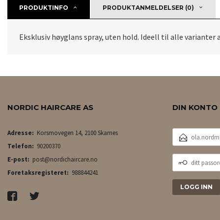
PRODUKTINFO
PRODUKTANMELDELSER (0)
Eksklusiv høyglans spray, uten hold. Ideell til alle varianter 
NORDIC HAIRCARE AS
DIN KONTO
E-
Adresse:
Korsmovegen 14, 2100 Skarnes
POSTADRESSE
Telefon:
90200370
DITT
E-post:
post@nordichaircare.no
PASSORD
Foretaksregisteret:
988844241