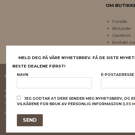
OM BUTIKK
Forside
Bli kunde
Gavekort
Kontakt os
MELD DEG PÅ VÅRE NYHETSBREV. FÅ DE SISTE NYHET
BESTE DEALENE FØRST!
NAVN
E-POSTADRESSE
FRAKT
KJØPSBETINGELSER
SIKKERHET OG PERSONVERN
Vår nettbutikk bruker cookies slik at du får en bedre kjøpsopplevelse og vi kan yt
hovedsaklig til å lagre innloggingsdetaljer og huske hva du har puttet i handleku
JEG GODTAR AT DERE SENDER MEG NYHETSBREV, OG E
normalt om du godtar dette.
Les mer
eller
endre innstillinger for cookies.
VILKÅRENE FOR BRUK AV PERSONLIG INFORMASJON
(LES 
Powered by
24Nettbutikk