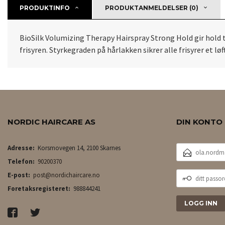
PRODUKTINFO
PRODUKTANMELDELSER (0)
BioSilk Volumizing Therapy Hairspray Strong Hold gir hold til
frisyren. Styrkegraden på hårlakken sikrer alle frisyrer et l
NORDIC HAIRCARE AS
DIN KONTO
E-
Adresse:
Korsmovegen 14, 2100 Skarnes
POSTADRESSE
Telefon:
90200370
DITT
E-post:
post@nordichaircare.no
PASSORD
Foretaksregisteret:
988844241