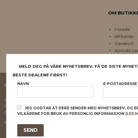
OM BUTIKK
Forside
Bli kunde
Gavekort
Kontakt os
MELD DEG PÅ VÅRE NYHETSBREV. FÅ DE SISTE NYHET
BESTE DEALENE FØRST!
NAVN
E-POSTADRESSE
FRAKT
KJØPSBETINGELSER
SIKKERHET OG PERSONVERN
Vår nettbutikk bruker cookies slik at du får en bedre kjøpsopplevelse og vi kan yt
hovedsaklig til å lagre innloggingsdetaljer og huske hva du har puttet i handleku
JEG GODTAR AT DERE SENDER MEG NYHETSBREV, OG E
normalt om du godtar dette.
Les mer
eller
endre innstillinger for cookies.
VILKÅRENE FOR BRUK AV PERSONLIG INFORMASJON
(LES 
Powered by
24Nettbutikk