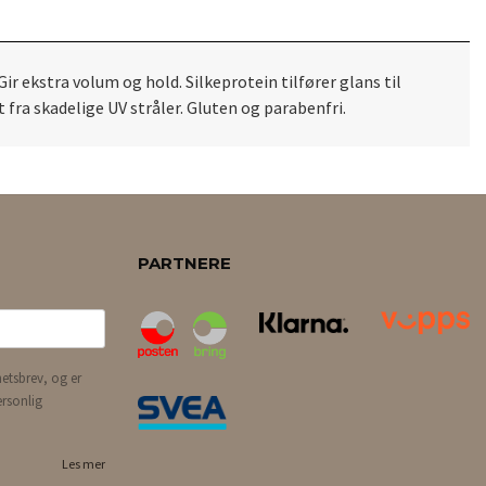
ir ekstra volum og hold. Silkeprotein tilfører glans til
 fra skadelige UV stråler. Gluten og parabenfri.
PARTNERE
etsbrev, og er
ersonlig
Les mer