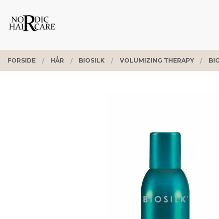
Gå
Lukk
PRODUKTER
til
innholdet
FORSIDE
HÅR
BIOSILK
VOLUMIZING THERAPY
BI