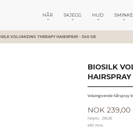
HÅR
SKJEGG
HUD
SMINKE
OSILK VOLUMIZING THERAPY HAIRSPRAY - 340 GR
BIOSILK V
HAIRSPRAY 
Volumgivende hårspray til
Tilbud
NOK
239,00
Førpris:
299,00
Rabatt
inkl. mva.