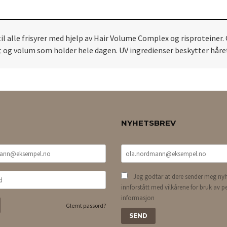
 alle frisyrer med hjelp av Hair Volume Complex og risproteiner. G
øft og volum som holder hele dagen. UV ingredienser beskytter håret
NYHETSBREV
Jeg godtar at dere sender meg nyh
innforstått med vilkårene for bruk av p
informasjon
Glemt passord?