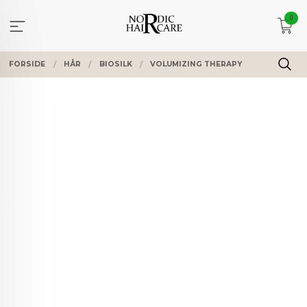
Gå
0
til
innholdet
FORSIDE
HÅR
BIOSILK
VOLUMIZING THERAPY