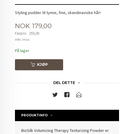
Styling pudder til tynne, fine, skandinaviske hår!
Tilbud
NOK
179,00
Førpris:
259,00
Rabatt
inkl. mva.
På lager
KJØP
DEL DETTE
PRODUKTINFO
BioSilk Volumizing Therapy Texturizing Powder er