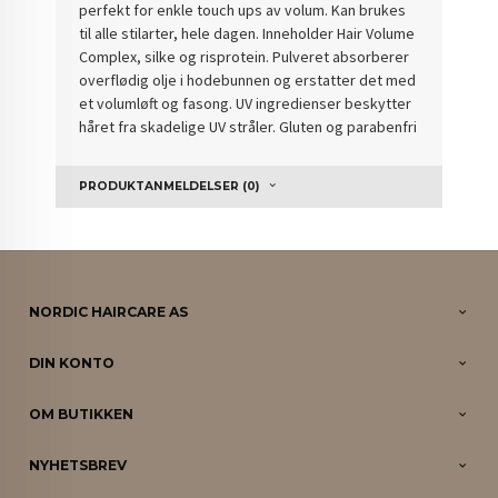
perfekt for enkle touch ups av volum. Kan brukes
til alle stilarter, hele dagen. Inneholder Hair Volume
Complex, silke og risprotein. Pulveret absorberer
overflødig olje i hodebunnen og erstatter det med
et volumløft og fasong. UV ingredienser beskytter
håret fra skadelige UV stråler. Gluten og parabenfri
PRODUKTANMELDELSER (0)
NORDIC HAIRCARE AS
DIN KONTO
OM BUTIKKEN
NYHETSBREV