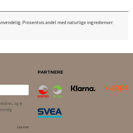
anvendelig. Prosentvis andel med naturlige ingredienser:
PARTNERE
etsbrev, og er
ersonlig
Les mer