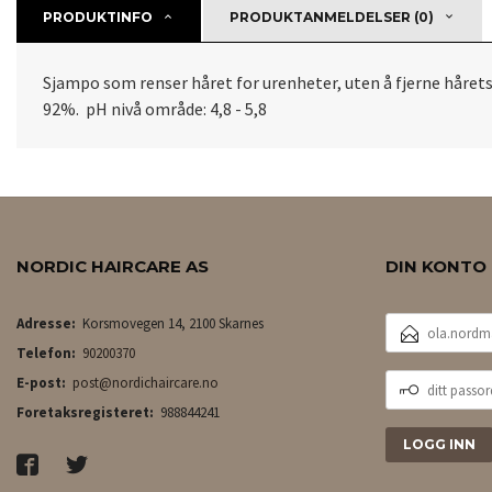
PRODUKTINFO
PRODUKTANMELDELSER (0)
Sjampo som renser håret for urenheter, uten å fjerne hårets
92%. pH nivå område: 4,8 - 5,8
NORDIC HAIRCARE AS
DIN KONTO
E-
Adresse:
Korsmovegen 14, 2100 Skarnes
POSTADRESSE
Telefon:
90200370
DITT
E-post:
post@nordichaircare.no
PASSORD
Foretaksregisteret:
988844241