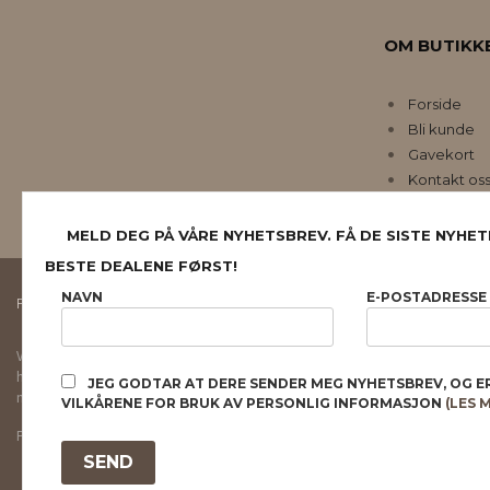
OM BUTIKK
Forside
Bli kunde
Gavekort
Kontakt os
MELD DEG PÅ VÅRE NYHETSBREV. FÅ DE SISTE NYHET
BESTE DEALENE FØRST!
NAVN
E-POSTADRESSE
FRAKT
KJØPSBETINGELSER
SIKKERHET OG PERSONVERN
Vår nettbutikk bruker cookies slik at du får en bedre kjøpsopplevelse og vi kan yt
hovedsaklig til å lagre innloggingsdetaljer og huske hva du har puttet i handleku
JEG GODTAR AT DERE SENDER MEG NYHETSBREV, OG E
normalt om du godtar dette.
Les mer
eller
endre innstillinger for cookies.
VILKÅRENE FOR BRUK AV PERSONLIG INFORMASJON
(LES 
Powered by
24Nettbutikk