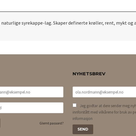
 naturlige syrekappe-lag. Skaper definerte krøller, rent, mykt og 
NYHETSBREV
Jeg godtar at dere sender meg nyh
innforstått med vilkårene for bruk av p
informasjon
Glemt passord?