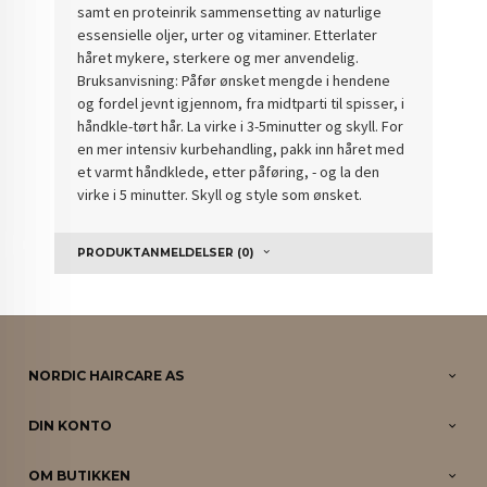
samt en proteinrik sammensetting av naturlige
essensielle oljer, urter og vitaminer. Etterlater
håret mykere, sterkere og mer anvendelig.
Bruksanvisning: Påfør ønsket mengde i hendene
og fordel jevnt igjennom, fra midtparti til spisser, i
håndkle-tørt hår. La virke i 3-5minutter og skyll. For
en mer intensiv kurbehandling, pakk inn håret med
et varmt håndklede, etter påføring, - og la den
virke i 5 minutter. Skyll og style som ønsket.
PRODUKTANMELDELSER (0)
NORDIC HAIRCARE AS
DIN KONTO
OM BUTIKKEN