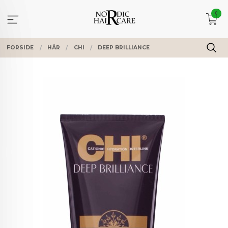
Gå
0
til
innholdet
FORSIDE
HÅR
CHI
DEEP BRILLIANCE