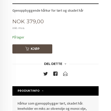
Gjenoppbyggende hårkur for tørt og skadet hår
Pris
NOK
379,00
inkl. mva.
På lager
KJØP
DEL DETTE
PRODUKTINFO
Hårkur som gjenoppbygger tørt, skadet hår.
Inneholder en miks av olivenolje og monoi olje,