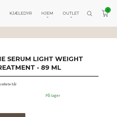
0
KJÆLEDYR
HJEM
OUTLET
NE SERUM LIGHT WEIGHT
REATMENT - 89 ML
krøllete hår
På lager