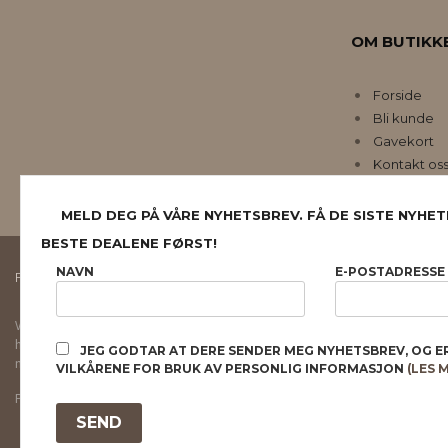
OM BUTIKK
Forside
Bli kunde
Gavekort
Kontakt os
MELD DEG PÅ VÅRE NYHETSBREV. FÅ DE SISTE NYHET
BESTE DEALENE FØRST!
NAVN
E-POSTADRESSE
FRAKT
KJØPSBETINGELSER
SIKKERHET OG PERSONVERN
Vår nettbutikk bruker cookies slik at du får en bedre kjøpsopplevelse og vi kan yt
hovedsaklig til å lagre innloggingsdetaljer og huske hva du har puttet i handleku
JEG GODTAR AT DERE SENDER MEG NYHETSBREV, OG E
normalt om du godtar dette.
Les mer
eller
endre innstillinger for cookies.
VILKÅRENE FOR BRUK AV PERSONLIG INFORMASJON
(LES 
Powered by
24Nettbutikk