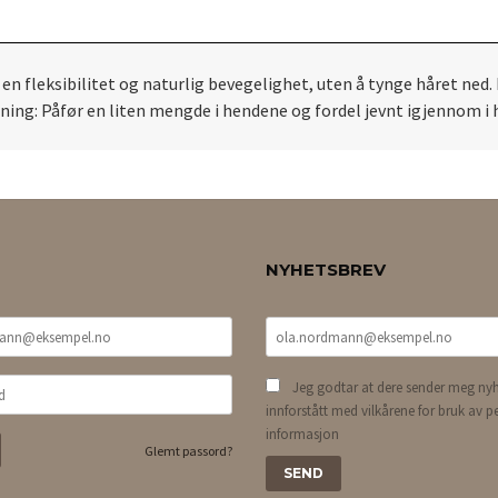
en fleksibilitet og naturlig bevegelighet, uten å tynge håret ned
ng: Påfør en liten mengde i hendene og fordel jevnt igjennom i hå
NYHETSBREV
Jeg godtar at dere sender meg nyh
innforstått med vilkårene for bruk av p
informasjon
Glemt passord?