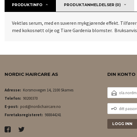
PRODUKTINFO
PRODUKTANMELDELSER (0)
Vektløs serum, med en suveren mykgjørende effekt. Tilfører 
med kokosnøtt olje og Tiare Gardenia blomster. Bruksanvisni
NORDIC HAIRCARE AS
DIN KONTO
E-
Adresse:
Korsmovegen 14, 2100 Skarnes
POSTADRESSE
Telefon:
90200370
DITT
E-post:
post@nordichaircare.no
PASSORD
Foretaksregisteret:
988844241