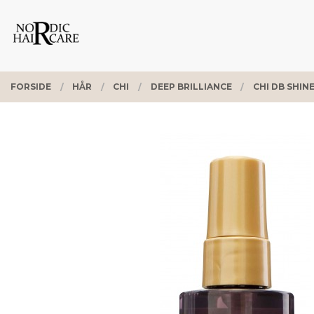
Gå
Lukk
PRODUKTER
til
innholdet
FORSIDE
HÅR
CHI
DEEP BRILLIANCE
CHI DB SHIN