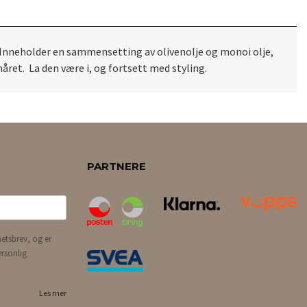
. Inneholder en sammensetting av olivenolje og monoi olje,
ret. La den være i, og fortsett med styling.
PARTNERE
etsbrev, og er
ersonlig
Les mer