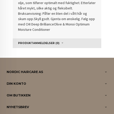
olje, som tilfører optimalt med fuktighet. Etterlater
håret mykt, silke aktig og fleksibelt.
Bruksanvisning: Påfør en liten del i vått hår og
skum opp.Skyll godt. Gjenta om ønskelig. Følg opp
med CHI Deep BrillianceOlive & Monoi Optimum
Moisture Conditioner
PRODUKTANMELDELSER (0)
NORDIC HAIRCARE AS
DIN KONTO
OM BUTIKKEN
NYHETSBREV