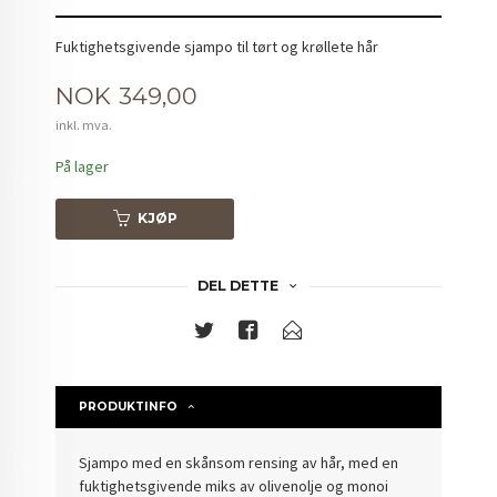
Fuktighetsgivende sjampo til tørt og krøllete hår
Pris
NOK
349,00
inkl. mva.
På lager
KJØP
DEL DETTE
PRODUKTINFO
Sjampo med en skånsom rensing av hår, med en
fuktighetsgivende miks av olivenolje og monoi