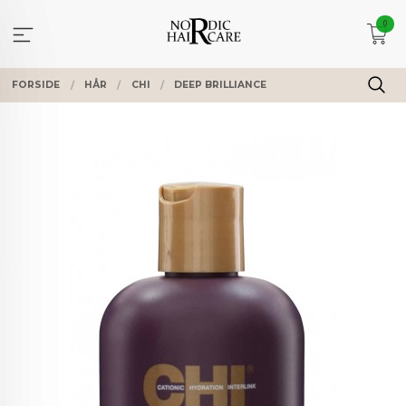
Gå
0
til
innholdet
FORSIDE
HÅR
CHI
DEEP BRILLIANCE