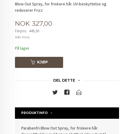
Blow Out Spray, for friskere hår. UV-beskyttelse og
reduserer Frizz
Tilbud
NOK
327,00
Førpris:
449,00
Rabatt
inkl. mva.
På lager
KJØP
DEL DETTE
PRODUKTINFO
Parabenfri Blow Out Spray, for friskere hår.