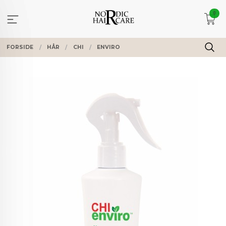
Gå
0
til
innholdet
FORSIDE
HÅR
CHI
ENVIRO