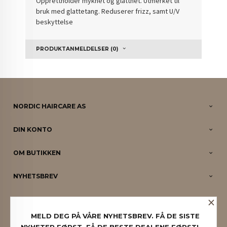
Opprettholder mykhet og glatthet. Utmerket til
bruk med glattetang. Reduserer frizz, samt U/V
beskyttelse
PRODUKTANMELDELSER (0)
NORDIC HAIRCARE AS
DIN KONTO
OM BUTIKKEN
NYHETSBREV
×
PARTNERE
MELD DEG PÅ VÅRE NYHETSBREV. FÅ DE SISTE
NYHETER FØRST. FÅ DE BESTE DEALENE FØRST!