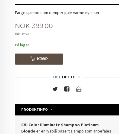
Farge sjampo som demper gule varme nyanser
Pris
NOK
399,00
inkl. mva.
På lager
KJØP
DEL DETTE
PRODUKTINFO
CHI Color Illuminate Shampoo Platinum
Blonde
er en lysblå basert sjampo som anbefales