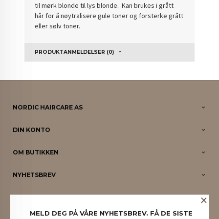
til mørk blonde til lys blonde. Kan brukes i grått
hår for å nøytralisere gule toner og forsterke grått
eller sølv toner.
PRODUKTANMELDELSER (0)
NORDIC HAIRCARE AS
DIN KONTO
OM BUTIKKEN
NYHETSBREV
×
PARTNERE
MELD DEG PÅ VÅRE NYHETSBREV. FÅ DE SISTE