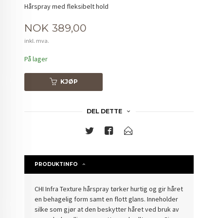
Hårspray med fleksibelt hold
Pris
NOK
389,00
inkl. mva.
På lager
KJØP
DEL DETTE
PRODUKTINFO
CHI Infra Texture hårspray tørker hurtig og gir håret
en behagelig form samt en flott glans. Inneholder
silke som gjør at den beskytter håret ved bruk av