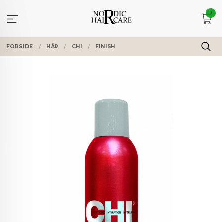
Gå
0
til
innholdet
FORSIDE
HÅR
CHI
FINISH