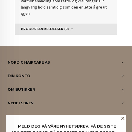
varmebehandling som rette- og krølltenger. Gir
langvarig hold samtidig som den er lette å gre ut
igjen.
PRODUKTANMELDELSER (0)
NORDIC HAIRCARE AS
DIN KONTO
OM BUTIKKEN
NYHETSBREV
×
PARTNERE
MELD DEG PÅ VÅRE NYHETSBREV. FÅ DE SISTE