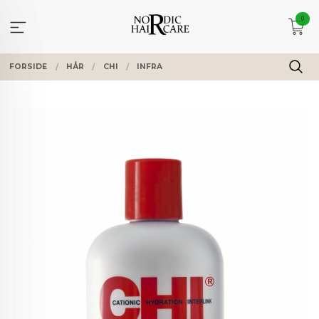
Gå
0
til
innholdet
FORSIDE
HÅR
CHI
INFRA