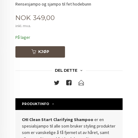
Rensesjampo og sjampo til fet hodebunn
Pris
NOK
349,00
inkl. mva.
På lager
KJØP
DEL DETTE
PRODUKTINFO
CHI Clean Start Clarifying Shampoo
er en
spesialsjampo til alle som bruker styling produkter
som er vanskelige å få fjernet ut av håret, samt