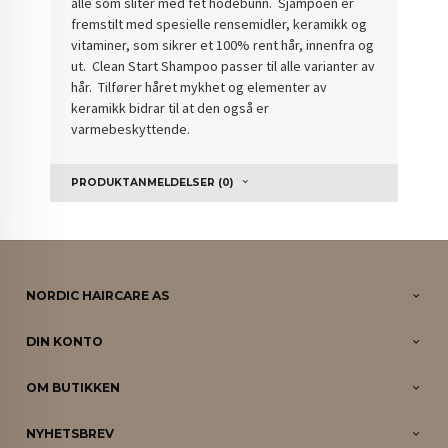
alle som sliter med fet hodebunn. Sjampoen er
fremstilt med spesielle rensemidler, keramikk og
vitaminer, som sikrer et 100% rent hår, innenfra og
ut. Clean Start Shampoo passer til alle varianter av
hår. Tilfører håret mykhet og elementer av
keramikk bidrar til at den også er
varmebeskyttende.
PRODUKTANMELDELSER (0)
NORDIC HAIRCARE AS
DIN KONTO
OM BUTIKKEN
NYHETSBREV