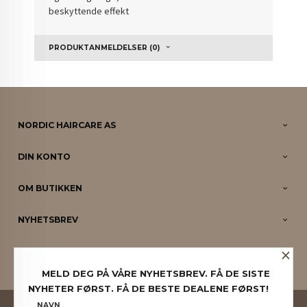
beskyttende effekt
PRODUKTANMELDELSER (0)
NORDIC HAIRCARE AS
DIN KONTO
OM BUTIKKEN
NYHETSBREV
×
PARTNERE
MELD DEG PÅ VÅRE NYHETSBREV. FÅ DE SISTE
NYHETER FØRST. FÅ DE BESTE DEALENE FØRST!
FRAKT
KJØPSBETINGELSER
SIKKERHET OG PERSONVERN
NAVN