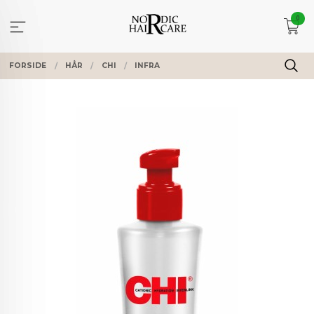
Gå
0
til
innholdet
FORSIDE
HÅR
CHI
INFRA