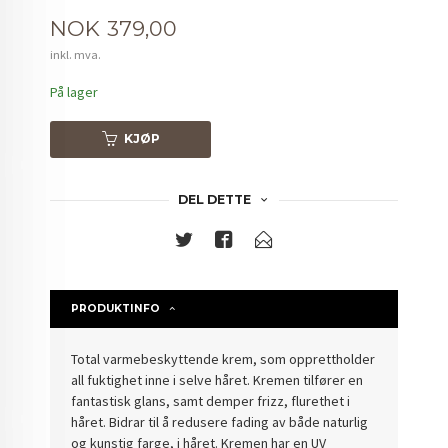
Pris
NOK
379,00
inkl. mva.
På lager
KJØP
DEL DETTE
PRODUKTINFO
Total varmebeskyttende krem, som opprettholder
all fuktighet inne i selve håret. Kremen tilfører en
fantastisk glans, samt demper frizz, flurethet i
håret. Bidrar til å redusere fading av både naturlig
og kunstig farge, i håret. Kremen har en UV