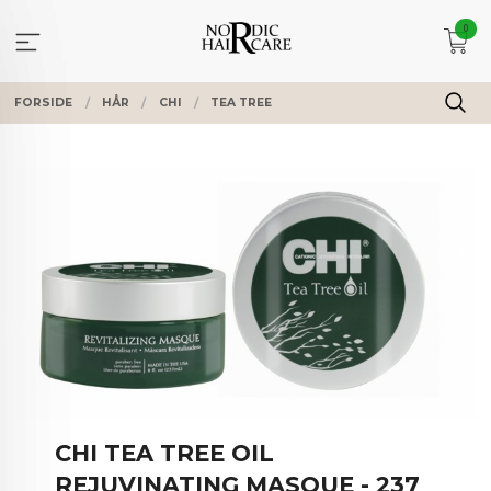
Gå
0
til
innholdet
FORSIDE
HÅR
CHI
TEA TREE
CHI TEA TREE OIL
REJUVINATING MASQUE - 237