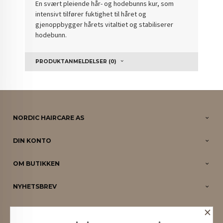
En svært pleiende hår- og hodebunns kur, som
intensivt tilfører fuktighet til håret og
gjenoppbygger hårets vitaltiet og stabiliserer
hodebunn.
PRODUKTANMELDELSER (0)
NORDIC HAIRCARE AS
DIN KONTO
OM BUTIKKEN
NYHETSBREV
×
PARTNERE