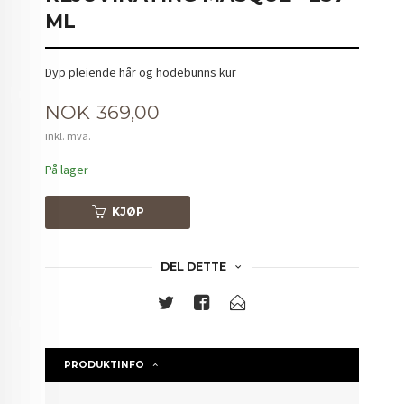
ML
Dyp pleiende hår og hodebunns kur
Pris
NOK
369,00
inkl. mva.
På lager
KJØP
DEL DETTE
PRODUKTINFO