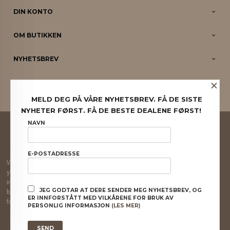
DIN KONTO
OM BUTIKKEN
NYHETSBREV
×
PARTNERE
MELD DEG PÅ VÅRE NYHETSBREV. FÅ DE SISTE
NYHETER FØRST. FÅ DE BESTE DEALENE FØRST!
FRAKT
KJØPSBETINGELSER
SIKKERHET OG PERSONVERN
NAVN
NYHETSBREV
E-POSTADRESSE
Vår nettbutikk bruker cookies slik at du får en bedre kjøpsopplevelse og vi kan
yte deg bedre service. Vi bruker cookies hovedsaklig til å lagre
innloggingsdetaljer og huske hva du har puttet i handlekurven din. Fortsett å
JEG GODTAR AT DERE SENDER MEG NYHETSBREV, OG
bruke siden som normalt om du godtar dette.
Les mer
eller
endre innstillinger
ER INNFORSTÅTT MED VILKÅRENE FOR BRUK AV
for cookies.
PERSONLIG INFORMASJON
(LES MER)
Powered by
24Nettbutikk