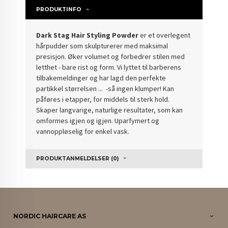
PRODUKTINFO
Dark Stag Hair Styling Powder
er et overlegent
hårpudder som skulpturerer med maksimal
presisjon. Øker volumet og forbedrer stilen med
letthet - bare rist og form. Vi lyttet til barberens
tilbakemeldinger og har lagd den perfekte
partikkel størrelsen ... -så ingen klumper! Kan
påføres i etapper, for middels til sterk hold.
Skaper langvarige, naturlige resultater, som kan
omformes igjen og igjen. Uparfymert og
vannoppløselig for enkel vask.
PRODUKTANMELDELSER (0)
NORDIC HAIRCARE AS