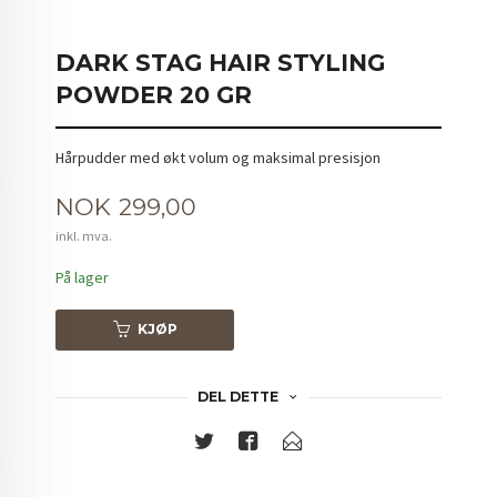
DARK STAG HAIR STYLING
POWDER 20 GR
Hårpudder med økt volum og maksimal presisjon
Pris
NOK
299,00
inkl. mva.
På lager
KJØP
DEL DETTE