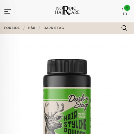
Gå
0
til
innholdet
FORSIDE
HÅR
DARK STAG