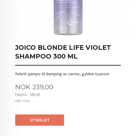
JOICO BLONDE LIFE VIOLET
SHAMPOO 300 ML
fiolett sjampo til demping av varme, gyldne nyanser
Tilbud
NOK
239,00
Førpris:
349,00
Rabatt
inkl. mva.
UTSOLGT