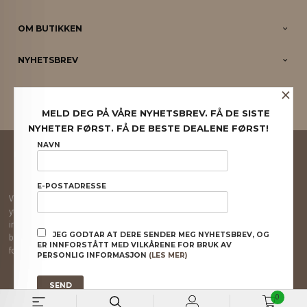
OM BUTIKKEN
NYHETSBREV
×
PARTNERE
MELD DEG PÅ VÅRE NYHETSBREV. FÅ DE SISTE
NYHETER FØRST. FÅ DE BESTE DEALENE FØRST!
FRAKT
KJØPSBETINGELSER
SIKKERHET OG PERSONVERN
NAVN
NYHETSBREV
E-POSTADRESSE
Vår nettbutikk bruker cookies slik at du får en bedre kjøpsopplevelse og vi kan
yte deg bedre service. Vi bruker cookies hovedsaklig til å lagre
innloggingsdetaljer og huske hva du har puttet i handlekurven din. Fortsett å
JEG GODTAR AT DERE SENDER MEG NYHETSBREV, OG
bruke siden som normalt om du godtar dette.
Les mer
eller
endre innstillinger
ER INNFORSTÅTT MED VILKÅRENE FOR BRUK AV
for cookies.
PERSONLIG INFORMASJON
(LES MER)
Powered by
24Nettbutikk
0