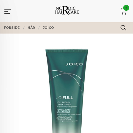
Gå
0
til
innholdet
FORSIDE
HÅR
JOICO