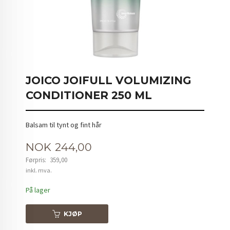
JOICO JOIFULL VOLUMIZING
CONDITIONER 250 ML
Balsam til tynt og fint hår
Tilbud
NOK
244,00
Førpris:
359,00
Rabatt
inkl. mva.
På lager
KJØP