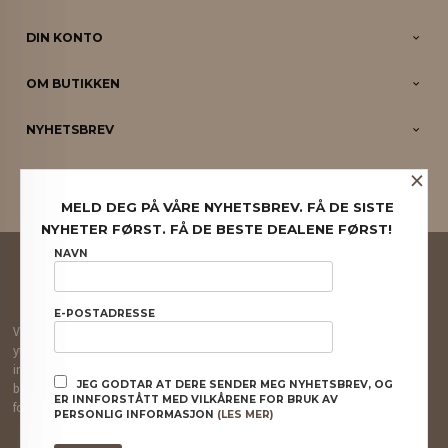
DIN KONTO
OM BUTIKKEN
NYHETSBREV
×
PARTNERE
MELD DEG PÅ VÅRE NYHETSBREV. FÅ DE SISTE
NYHETER FØRST. FÅ DE BESTE DEALENE FØRST!
FRAKT
KJØPSBETINGELSER
SIKKERHET OG PERSONVERN
NAVN
NYHETSBREV
E-POSTADRESSE
Vår nettbutikk bruker cookies slik at du får en bedre kjøpsopplevelse og vi kan
yte deg bedre service. Vi bruker cookies hovedsaklig til å lagre
innloggingsdetaljer og huske hva du har puttet i handlekurven din. Fortsett å
JEG GODTAR AT DERE SENDER MEG NYHETSBREV, OG
bruke siden som normalt om du godtar dette.
Les mer
eller
endre innstillinger
ER INNFORSTÅTT MED VILKÅRENE FOR BRUK AV
for cookies.
PERSONLIG INFORMASJON
(LES MER)
Powered by
24Nettbutikk