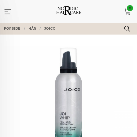
Gå
0
til
innholdet
FORSIDE
HÅR
JOICO