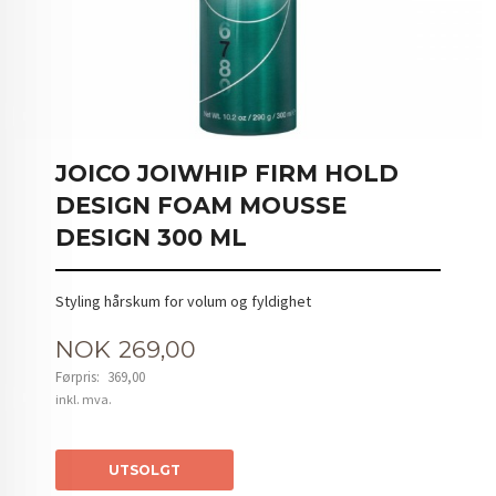
JOICO JOIWHIP FIRM HOLD
DESIGN FOAM MOUSSE
DESIGN 300 ML
Styling hårskum for volum og fyldighet
Tilbud
NOK
269,00
Førpris:
369,00
Rabatt
inkl. mva.
UTSOLGT