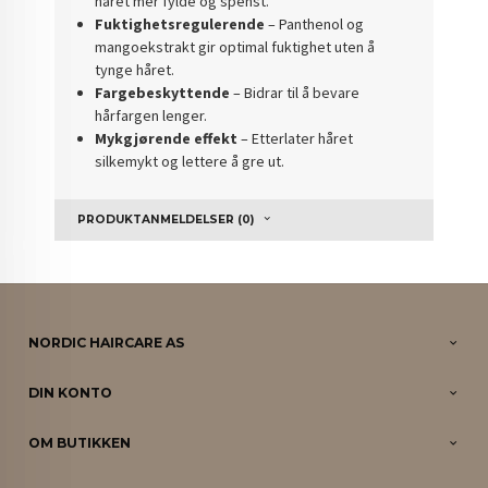
håret mer fylde og spenst.
Fuktighetsregulerende
– Panthenol og
mangoekstrakt gir optimal fuktighet uten å
tynge håret.
Fargebeskyttende
– Bidrar til å bevare
hårfargen lenger.
Mykgjørende effekt
– Etterlater håret
silkemykt og lettere å gre ut.
PRODUKTANMELDELSER (0)
NORDIC HAIRCARE AS
DIN KONTO
OM BUTIKKEN