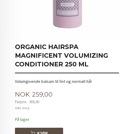
ORGANIC HAIRSPA
MAGNIFICENT VOLUMIZING
CONDITIONER 250 ML
Volumgivende balsam til fint og normalt hår
Tilbud
NOK
259,00
Førpris:
369,00
Rabatt
inkl. mva.
På lager
KJØP