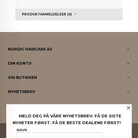
PRODUKTANMELDELSER (0)
NORDIC HAIRCARE AS
DIN KONTO
OM BUTIKKEN
NYHETSBREV
×
PARTNERE
MELD DEG PÅ VÅRE NYHETSBREV. FÅ DE SISTE
NYHETER FØRST. FÅ DE BESTE DEALENE FØRST!
FRAKT
KJØPSBETINGELSER
SIKKERHET OG PERSONVERN
NAVN