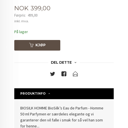
Tilbud
NOK
399,00
Førpris:
499,00
Rabatt
inkl. mva.
På lager
KJØP
DEL DETTE
PRODUKTINFO
BIOSILK HOMME BioSilk’s Eau de Parfum - Homme
50 ml Parfymen er særdeles elegante og vi
garanterer den vil falle i smak for så vel han som
for henne...