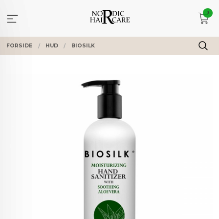
Gå
0
til
innholdet
FORSIDE
HUD
BIOSILK