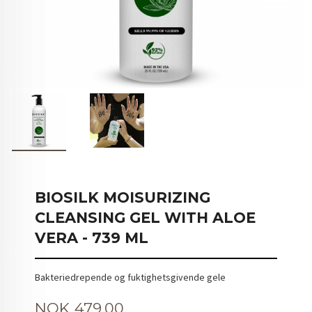
BIOSILK MOISURIZING
CLEANSING GEL WITH ALOE
VERA - 739 ML
Bakteriedrepende og fuktighetsgivende gele
Tilbud
NOK
479,00