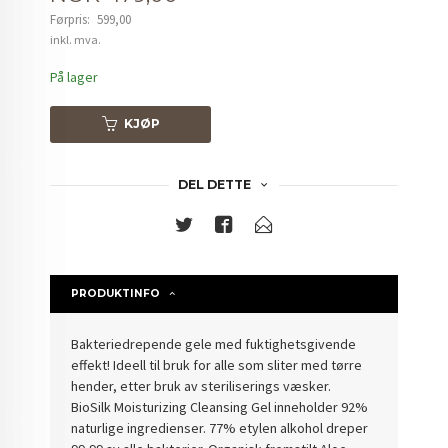
Førpris:
599,00
Rabatt
inkl. mva.
På lager
KJØP
DEL DETTE
PRODUKTINFO
Bakteriedrepende gele med fuktighetsgivende
effekt! Ideell til bruk for alle som sliter med tørre
hender, etter bruk av steriliserings væsker.
BioSilk Moisturizing Cleansing Gel inneholder 92%
naturlige ingredienser. 77% etylen alkohol dreper