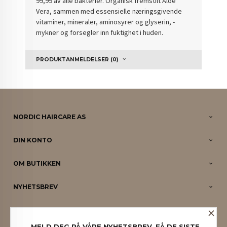
99,99 av alle bakterier. Organisk fremstilt Aloe
Vera, sammen med essensielle næringsgivende
vitaminer, mineraler, aminosyrer og glyserin, -
mykner og forsegler inn fuktighet i huden.
PRODUKTANMELDELSER (0)
NORDIC HAIRCARE AS
DIN KONTO
OM BUTIKKEN
NYHETSBREV
×
PARTNERE
MELD DEG PÅ VÅRE NYHETSBREV. FÅ DE SISTE