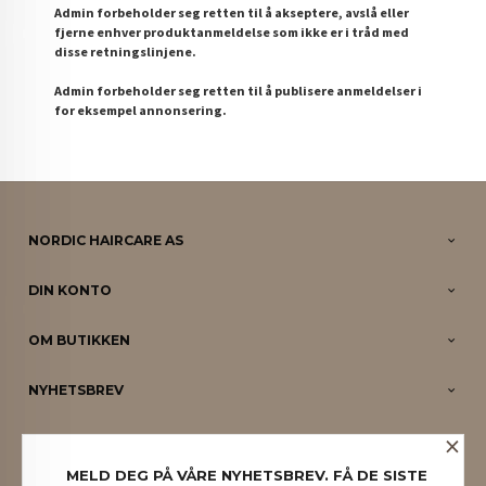
Admin forbeholder seg retten til å akseptere, avslå eller
fjerne enhver produktanmeldelse som ikke er i tråd med
disse retningslinjene.
Admin forbeholder seg retten til å publisere anmeldelser i
for eksempel annonsering.
NORDIC HAIRCARE AS
DIN KONTO
OM BUTIKKEN
NYHETSBREV
×
PARTNERE
MELD DEG PÅ VÅRE NYHETSBREV. FÅ DE SISTE