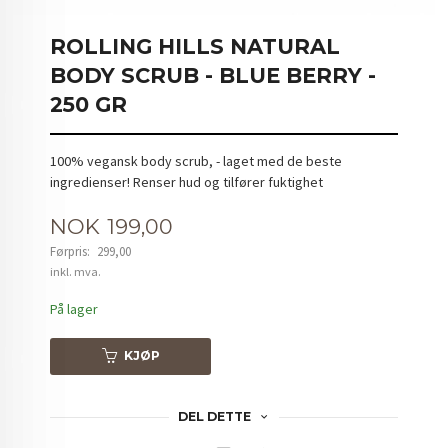
ROLLING HILLS NATURAL
BODY SCRUB - BLUE BERRY -
250 GR
100% vegansk body scrub, - laget med de beste
ingredienser! Renser hud og tilfører fuktighet
Tilbud
NOK
199,00
Førpris:
299,00
Rabatt
inkl. mva.
På lager
KJØP
DEL DETTE