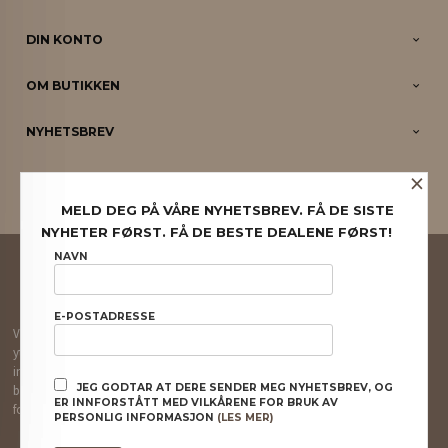
DIN KONTO
OM BUTIKKEN
NYHETSBREV
×
PARTNERE
MELD DEG PÅ VÅRE NYHETSBREV. FÅ DE SISTE
NYHETER FØRST. FÅ DE BESTE DEALENE FØRST!
FRAKT
KJØPSBETINGELSER
SIKKERHET OG PERSONVERN
NAVN
NYHETSBREV
E-POSTADRESSE
Vår nettbutikk bruker cookies slik at du får en bedre kjøpsopplevelse og vi kan
yte deg bedre service. Vi bruker cookies hovedsaklig til å lagre
innloggingsdetaljer og huske hva du har puttet i handlekurven din. Fortsett å
JEG GODTAR AT DERE SENDER MEG NYHETSBREV, OG
bruke siden som normalt om du godtar dette.
Les mer
eller
endre innstillinger
ER INNFORSTÅTT MED VILKÅRENE FOR BRUK AV
for cookies.
PERSONLIG INFORMASJON
(LES MER)
Powered by
24Nettbutikk