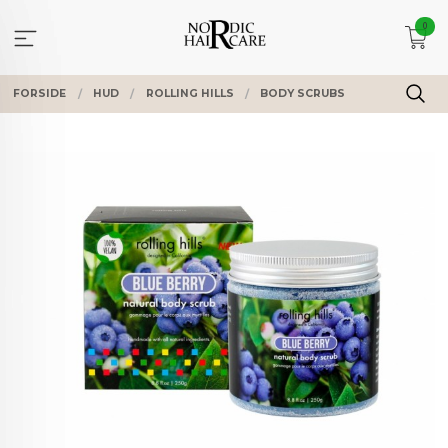
Gå
0
til
innholdet
FORSIDE
HUD
ROLLING HILLS
BODY SCRUBS