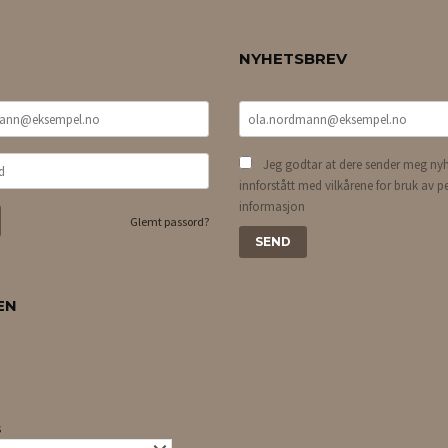
NYHETSBREV
Jeg godtar at dere sender meg nyh
innforstått med vilkårene for bruk av p
informasjon
Glemt passord?
EN
s