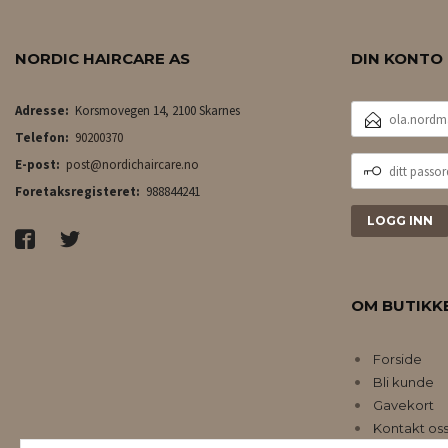
NORDIC HAIRCARE AS
DIN KONTO
E-
Adresse:
Korsmovegen 14, 2100 Skarnes
POSTADRESSE
Telefon:
90200370
DITT
E-post:
post@nordichaircare.no
PASSORD
Foretaksregisteret:
988844241
OM BUTIKK
Forside
Bli kunde
Gavekort
Kontakt os