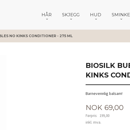
HÅR
SKJEGG
HUD
SMINKE
LES NO KINKS CONDITIONER - 275 ML
BIOSILK B
KINKS COND
Barnevennlig balsam!
Tilbud
NOK
69,00
Førpris:
199,00
Rabatt
inkl. mva.