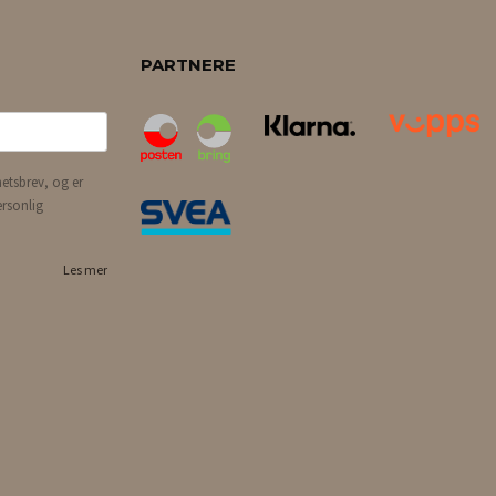
PARTNERE
etsbrev, og er
ersonlig
Les mer