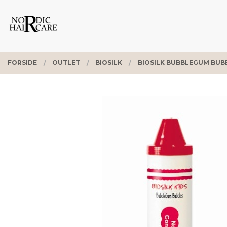
Gå
Lukk
PRODUKTER
til
innholdet
FORSIDE
OUTLET
BIOSILK
BIOSILK BUBBLEGUM BUBB