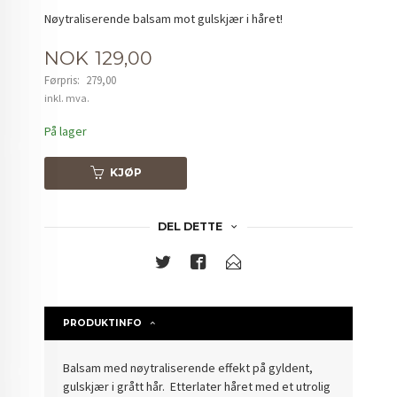
Nøytraliserende balsam mot gulskjær i håret!
Tilbud
NOK
129,00
Førpris:
279,00
Rabatt
inkl. mva.
På lager
KJØP
DEL DETTE
PRODUKTINFO
Balsam med nøytraliserende effekt på gyldent,
gulskjær i grått hår. Etterlater håret med et utrolig