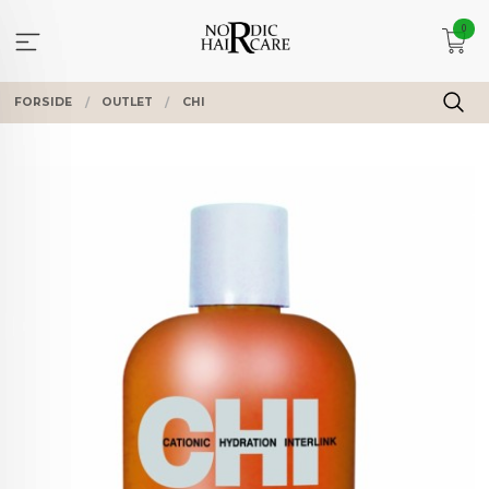
Gå
0
til
innholdet
FORSIDE
OUTLET
CHI