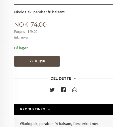
Økologisk, parabenfri balsam!
Tilbud
NOK
74,00
Førpris:
149,00
Rabatt
inkl. mva.
På lager
KJØP
DEL DETTE
PRODUKTINFO
Økologisk, paraben fri balsam, forsterket med