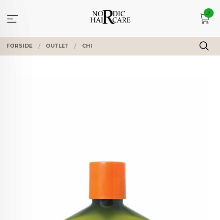
Gå
0
til
innholdet
FORSIDE
OUTLET
CHI