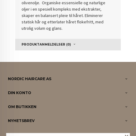
olivenolje. Organiske essensielle og naturlige
oljer i en spesiell kompleks med ekstrakter,
skaper en balansert pleie til håret. Eliminerer
statisk hår og etterlater håret flokefritt, med
utrolig volum og glans.
PRODUKTANMELDELSER (0)
NORDIC HAIRCARE AS
DIN KONTO
OM BUTIKKEN
NYHETSBREV
PARTNERE