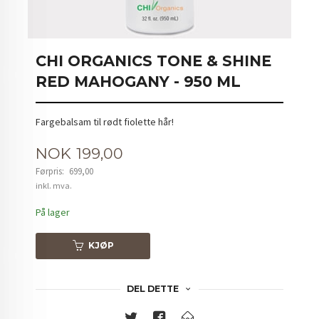
CHI ORGANICS TONE & SHINE
RED MAHOGANY - 950 ML
Fargebalsam til rødt fiolette hår!
Tilbud
NOK
199,00
Førpris:
699,00
Rabatt
inkl. mva.
På lager
KJØP
DEL DETTE