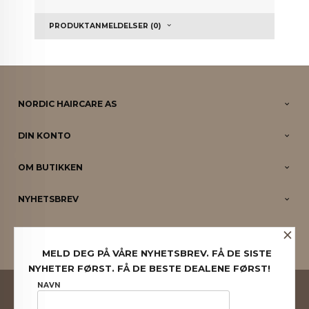
PRODUKTANMELDELSER (0)
NORDIC HAIRCARE AS
DIN KONTO
OM BUTIKKEN
NYHETSBREV
×
PARTNERE
MELD DEG PÅ VÅRE NYHETSBREV. FÅ DE SISTE
NYHETER FØRST. FÅ DE BESTE DEALENE FØRST!
FRAKT
KJØPSBETINGELSER
SIKKERHET OG PERSONVERN
NAVN
NYHETSBREV