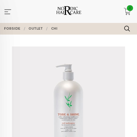
Gå
0
til
innholdet
FORSIDE
OUTLET
CHI