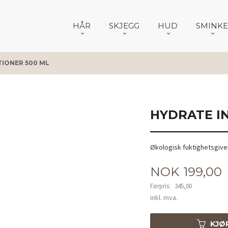
HÅR
SKJEGG
HUD
SMINKE
TIONER 500 ML
HYDRATE I
Økologisk fuktighetsgiven
Tilbud
NOK
199,00
Førpris:
345,00
Rabatt
inkl. mva.
KJØ