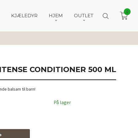
0
KJÆLEDYR
HJEM
OUTLET
NTENSE CONDITIONER 500 ML
de balsam til barn!
På lager
P