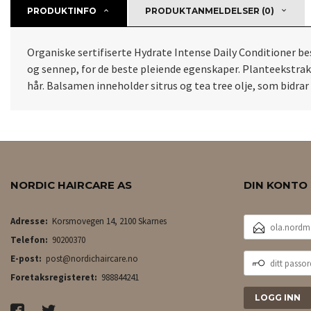
PRODUKTINFO
PRODUKTANMELDELSER (0)
Organiske sertifiserte Hydrate Intense Daily Conditioner b
og sennep, for de beste pleiende egenskaper. Planteekstrakte
hår. Balsamen inneholder sitrus og tea tree olje, som bidra
NORDIC HAIRCARE AS
DIN KONTO
E-
Adresse:
Korsmovegen 14, 2100 Skarnes
POSTADRESSE
Telefon:
90200370
DITT
E-post:
post@nordichaircare.no
PASSORD
Foretaksregisteret:
988844241