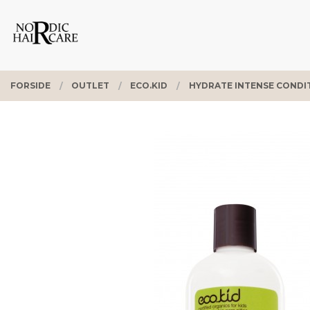
Gå
Lukk
PRODUKTER
til
innholdet
FORSIDE
OUTLET
ECO.KID
HYDRATE INTENSE CONDI