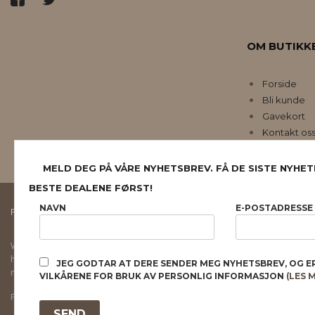
OM BUTIKK
Forside
Bli kunde
Gavekort
Kontakt os
MELD DEG PÅ VÅRE NYHETSBREV. FÅ DE SISTE NYHET
BESTE DEALENE FØRST!
NAVN
E-POSTADRESSE
FRAKT
KJØPSBETINGELSER
SIKKERHET OG PERSONVERN
Vår nettbutikk bruker cookies slik at du får en bedre kjøpsopplevelse og vi kan yt
hovedsaklig til å lagre innloggingsdetaljer og huske hva du har puttet i handleku
JEG GODTAR AT DERE SENDER MEG NYHETSBREV, OG E
normalt om du godtar dette.
Les mer
eller
endre innstillinger for cookies.
VILKÅRENE FOR BRUK AV PERSONLIG INFORMASJON
(LES 
Powered by
24Nettbutikk