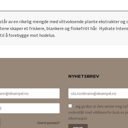
estår av en rikelig mengde med viltvoksende plante ekstrakter og 
ne skaper et friskere, blankere og flokefritt hår. Hydrate Intense
r til å forebygge mot hodelus.
NYHETSBREV
Jeg godtar at dere sender meg nyh
innforstått med vilkårene for bruk av p
informasjon
Glemt passord?