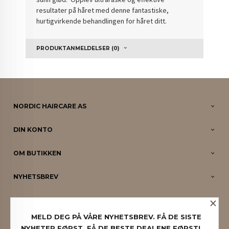
resultater på håret med denne fantastiske,
hurtigvirkende behandlingen for håret ditt.
PRODUKTANMELDELSER (0)
NORDIC HAIRCARE AS
DIN KONTO
OM BUTIKKEN
NYHETSBREV
×
PARTNERE
MELD DEG PÅ VÅRE NYHETSBREV. FÅ DE SISTE
NYHETER FØRST. FÅ DE BESTE DEALENE FØRST!