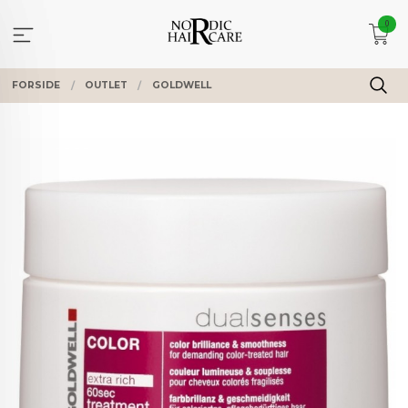
Gå
0
til
innholdet
FORSIDE
OUTLET
GOLDWELL