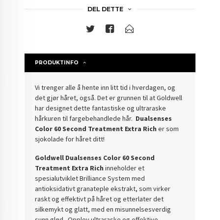
DEL DETTE
PRODUKTINFO
Vi trenger alle å hente inn litt tid i hverdagen, og
det gjør håret, også.
Det er grunnen til at Goldwell
har designet dette fantastiske og ultraraske
hårkuren til fargebehandlede hår.
Dualsenses
Color 60 Second Treatment Extra Rich
er som
sjokolade for håret ditt!
Goldwell Dualsenses Color 60 Second
Treatment Extra Rich
inneholder et
spesialutviklet Brilliance System med
antioksidativt granateple ekstrakt, som virker
raskt og effektivt på håret og etterlater det
silkemykt og glatt, med en misunnelsesverdig
sunn glød.
Opplev ultraraske og effektive