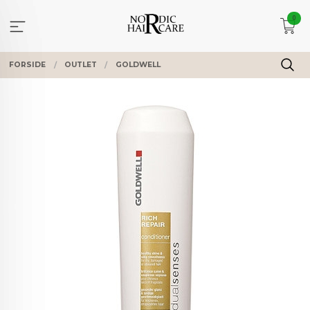
Gå
0
til
innholdet
FORSIDE
OUTLET
GOLDWELL