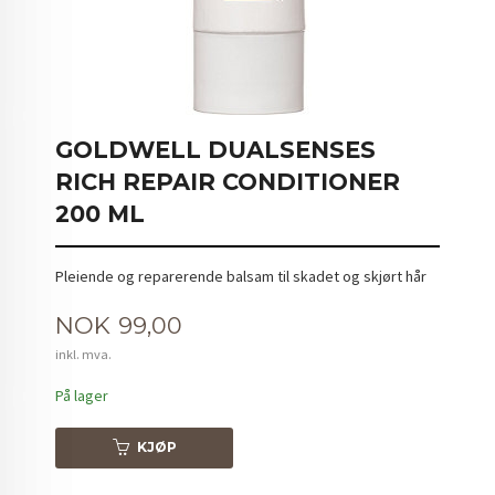
GOLDWELL DUALSENSES
RICH REPAIR CONDITIONER
200 ML
Pleiende og reparerende balsam til skadet og skjørt hår
Pris
NOK
99,00
inkl. mva.
På lager
KJØP