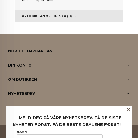
PRODUKTANMELDELSER (0)
NORDIC HAIRCARE AS
DIN KONTO
OM BUTIKKEN
NYHETSBREV
×
PARTNERE
MELD DEG PÅ VÅRE NYHETSBREV. FÅ DE SISTE
NYHETER FØRST. FÅ DE BESTE DEALENE FØRST!
FRAKT
KJØPSBETINGELSER
SIKKERHET OG PERSONVERN
NAVN