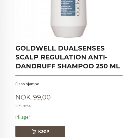
GOLDWELL DUALSENSES
SCALP REGULATION ANTI-
DANDRUFF SHAMPOO 250 ML
Flass sjampo
Pris
NOK
99,00
inkl. mva.
På lager
KJØP