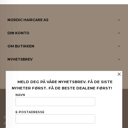
NORDIC HAIRCARE AS
DIN KONTO
OM BUTIKKEN
NYHETSBREV
×
PARTNERE
MELD DEG PÅ VÅRE NYHETSBREV. FÅ DE SISTE
NYHETER FØRST. FÅ DE BESTE DEALENE FØRST!
FRAKT
KJØPSBETINGELSER
SIKKERHET OG PERSONVERN
NAVN
NYHETSBREV
E-POSTADRESSE
Vår nettbutikk bruker cookies slik at du får en bedre kjøpsopplevelse og vi kan
yte deg bedre service. Vi bruker cookies hovedsaklig til å lagre