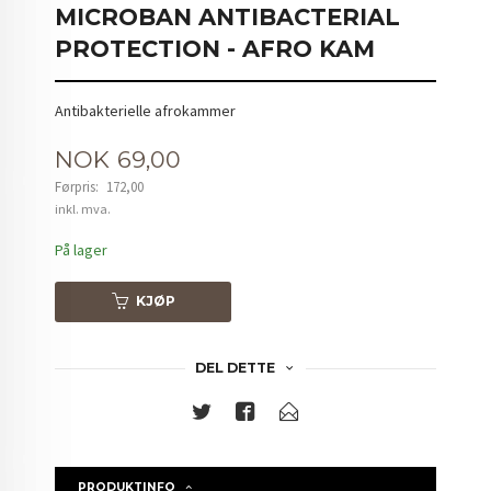
MICROBAN ANTIBACTERIAL
PROTECTION - AFRO KAM
Antibakterielle afrokammer
Tilbud
NOK
69,00
Førpris:
172,00
Rabatt
inkl. mva.
På lager
KJØP
DEL DETTE
PRODUKTINFO