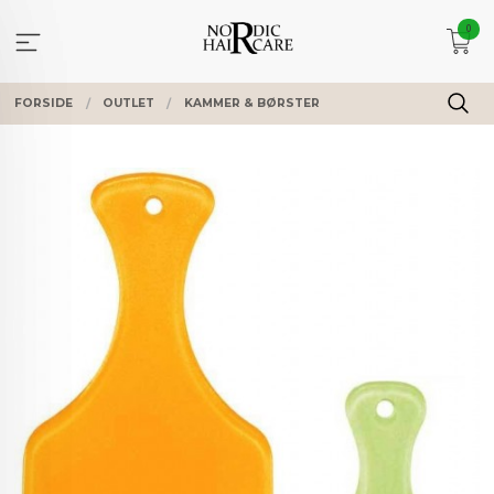
Gå
0
til
innholdet
FORSIDE
OUTLET
KAMMER & BØRSTER