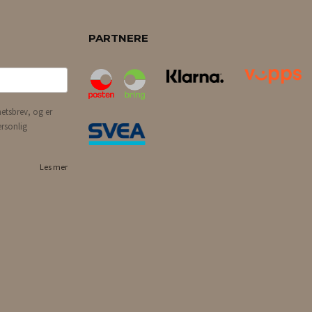
PARTNERE
etsbrev, og er
ersonlig
Les mer