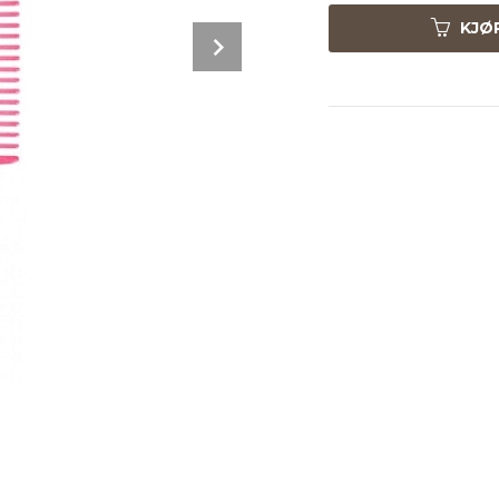
KJØ
Next