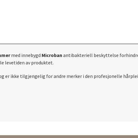
ammer
med
innebygd
Microban
antibakteriell beskyttelse forhindre
le levetiden av produktet.
og er ikke tilgjengelig for andre merker i den profesjonelle hårplei