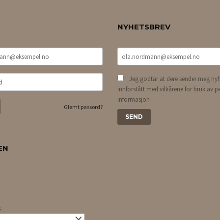
NYHETSBREV
Jeg godtar at dere sender meg nyh
innforstått med vilkårene for bruk av p
informasjon
Glemt passord?
EN
s
×