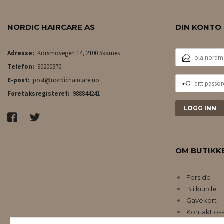
NORDIC HAIRCARE AS
DIN KONTO
E-
Adresse:
Korsmovegen 14, 2100 Skarnes
POSTADRESSE
Telefon:
90200370
DITT
E-post:
post@nordichaircare.no
PASSORD
Foretaksregisteret:
988844241
OM BUTIKK
Forside
Bli kunde
Gavekort
Kontakt os