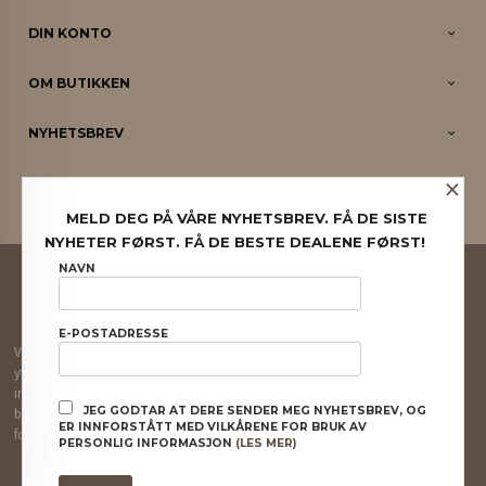
DIN KONTO
OM BUTIKKEN
NYHETSBREV
×
PARTNERE
MELD DEG PÅ VÅRE NYHETSBREV. FÅ DE SISTE
NYHETER FØRST. FÅ DE BESTE DEALENE FØRST!
FRAKT
KJØPSBETINGELSER
SIKKERHET OG PERSONVERN
NAVN
NYHETSBREV
E-POSTADRESSE
Vår nettbutikk bruker cookies slik at du får en bedre kjøpsopplevelse og vi kan
yte deg bedre service. Vi bruker cookies hovedsaklig til å lagre
innloggingsdetaljer og huske hva du har puttet i handlekurven din. Fortsett å
JEG GODTAR AT DERE SENDER MEG NYHETSBREV, OG
bruke siden som normalt om du godtar dette.
Les mer
eller
endre innstillinger
ER INNFORSTÅTT MED VILKÅRENE FOR BRUK AV
for cookies.
PERSONLIG INFORMASJON
(LES MER)
Powered by
24Nettbutikk