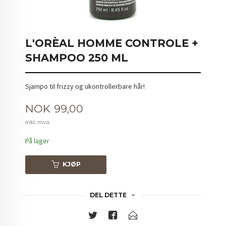
L'ORÈAL HOMME CONTROLE +
SHAMPOO 250 ML
Sjampo til frizzy og ukontrollerbare hår!
Pris
NOK
99,00
inkl. mva.
På lager
KJØP
DEL DETTE