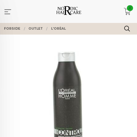
Gå
0
til
innholdet
FORSIDE
OUTLET
L'ORÈAL